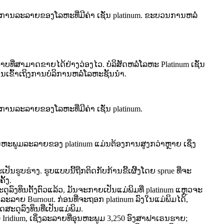
ການລະລາຍຂອງໂລຫະທີ່ມີຄ່າ ເຊັ່ນ platinum. ຂະບວນການຫລໍ່
່ສາມາດຂາຍໄດ້ຢ່າງວ່ອງໄວ. ບໍລິສັດຫລໍ່ໂລຫະ Platinum ເຊັ່ນ
ເຂົ້າເຖິງການບໍລິການຫລໍ່ໂລຫະຊັ້ນນຳ.
ານລະລາຍຂອງໂລຫະທີ່ມີຄ່າ ເຊັ່ນ platinum.
ນຫະພູມລະລາຍຂອງ platinum ແມ່ນຕ້ອງການສູງກວ່າຫຼາຍ ເຊິ່ງ
ປັນຮູບຮ່າງ. ຮູບແບບນີ້ຖືກຕິດກັບກ້ານຂີ້ເຜີ້ງໂດຍ sprue ທີ່ຈະ
ັ້ງ.
ດຸລົງທຶນຕັ້ງຕົວແລ້ວ, ມັນຈະກາຍເປັນແມ່ພິມທີ່ platinum ແຫຼວຈະ
ລະລາຍ Burnout. ກ່ອນທີ່ຈະຖອກ platinum ລົງໃນແມ່ພິມໄດ້,
ສະດຸລົງທຶນທີ່ເປັນແມ່ພິມ.
 Iridium, ເຊິ່ງລະລາຍທີ່ອຸນຫະພູມ 3,250 ອົງສາຟາເຣນຮາຍ;