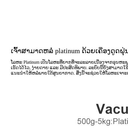
ເຈົ້າສາມາດຫລໍ່ platinum ດ້ວຍເຄື່ອງດູດຝຸ່ນ
ໂລຫະ Platinum ເປັນໂລຫະທີ່ຍາກທີ່ຈະລະລາຍເນື່ອງຈາກອຸນຫະພູມລ
ເຮັດໄດ້ໄວ, ງ່າຍດາຍ ແລະ ມີປະສິດທິພາບ. ລະບົບນີ້ຍັງສາມາດ
ແນະນໍາໃຫ້ຫລໍ່ພາຍໃຕ້ສູນຍາກາດ. ສິ່ງນີ້ຈະຊ່ວຍໃຫ້ໂລຫະເຈາ