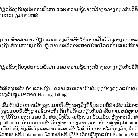
ກ່ຽວຂ້ອງກັບອຸປະກອນພິເສດ ແລະ ຄວາມຮູ້ຢ່າງກວ້າງຂວາງກ່ຽວກັບວິທີ
ະ ການກະກຽມການຫລໍ່.
ການທີ່ຈະສາມາດປ່ຽນແບບຂອງເຂົາເຈົ້າໃຫ້ກາຍເປັນວັດຖຸທາງກາຍະພາບທີ
ສ້າງຊິ້ນສ່ວນສ່ວນບຸກຄົນ ຫຼື ການຜະລິດຂະໜາດໃຫຍ່ໂດຍການສະເໜີການ
່ຽວຂ້ອງກັບອຸປະກອນພິເສດ ແລະ ຄວາມຮູ້ຢ່າງກວ້າງຂວາງກ່ຽວກັບວິທີກ
ໍ່ເຄື່ອງປະດັບຄຳ ແລະ ເງິນ. ຄວາມແຕກຕ່າງຕົ້ນຕໍພຽງຢ່າງດຽວແມ່ນອຸ
ຍແຮງດັນສູນຍາກາດ Hasung Tilting.
່ມຕົ້ນດ້ວຍການສ້າງຮູບແບບຂີ້ເຜີ້ງຂອງສິ່ງທີ່ຊິ້ນສ່ວນທີ່ສຳເລັດແລ້ວຈະເ
ຄັ້ງຮູບແບບຂີ້ເຜີ້ງຫຼາຍອັນຈະຖືກຕິດກັບກ້ານດຽວກັນສໍາລັບການຫລໍ່ຫຼາຍຄ
ະຖືກວາງໄວ້ໃນກະຕຸກ ແລະ ວັດສະດຸລົງທຶນຈະຖືກຖອກອ້ອມມັນ. ຫຼັງຈາກວັດສະ
platinum ແມ່ນມີຄວາມສຳຄັນຫຼາຍເນື່ອງຈາກຄວາມຮ້ອນສູງທີ່ platinum 
 ເມື່ອຂີ້ເຜີ້ງທັງໝົດຖືກລະລາຍ ແລະ ເຜົາໄໝ້, ມັນຈະປະໄວ້ຊ່ອງວ່າງໃນວັດ
ະປະສົມ platinum. ໂລຫະປະສົມທີ່ພົບເລື້ອຍທີ່ສຸດແມ່ນ Platinum 900