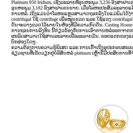
Platinum 950 Iridium, ເຊິ່ງລະລາຍທີ່ອຸນຫະພູມ 3,236 ອົງສາຟາ
ອຸນຫະພູມ 3,182 ອົງສາຟາເຣນຮາຍ. ເມື່ອໂລຫະປະສົມລະລາຍແລ້ວ
ການຫລໍ່. ເຖິງແມ່ນວ່າໂລຫະແຫຼວສາມາດຖອກລົງໃນແມ່ພິມໄດ້ງ່າ
centrifugal ໃຊ້ centrifuge ເພື່ອໝຸນຂວດ ແລະ ໃຊ້ແຮງ centrif
ດັນຈະວາງຂວດໄວ້ພາຍໃນຫ້ອງທີ່ມີຄວາມກົດດັນ. Casting House
ການຖອນການລົງທຶນ ນີ້ກ່ຽວຂ້ອງກັບການເອົາການຫລໍ່ອອກຈາກການລົງ
ຜະລິດສາມາດໃຊ້ສານລະລາຍເພື່ອລະລາຍມັນ. ຮອຍແຕກຂອງແຕ່ລະຊ
ບົກຜ່ອງໃດໆ.
ຄວາມຕ້ອງການຄວາມຮູ້ພິເສດ ແລະ ການເຂົ້າເຖິງອຸປະກອນສະເພາະ
ຊ່ຽວຊານທີ່ເຮັດວຽກຢູ່ບໍລິສັດຫລໍ່ platinum ເຫຼົ່ານີ້ມີປະສົບກ