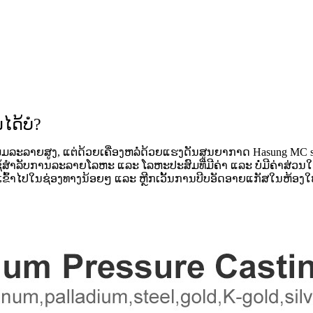
ໄດ້ບໍ?
ະລາຍສູງ, ແຕ່ດ້ວຍເຄື່ອງຫລໍ່ດ້ວຍແຮງດັນສູນຍາກາດ Hasung MC series
ໃຊ້ສໍາລັບການລະລາຍໂລຫະ ແລະ ໂລຫະປະສົມທີ່ມີຄ່າ ແລະ ບໍ່ມີຄ່າສ່ວ
ະເຂົ້າໄປໃນຊ່ອງທາງນ້ອຍໆ ແລະ ຫຼີກເວັ້ນການບີບອັດອາຍແກັສໃນຫ້ອງ