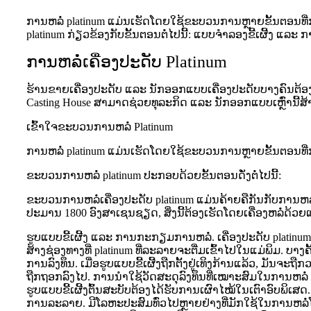
ການຫລໍ່ platinum ແມ່ນເຮັດໂດຍໃຊ້ຂະບວນການຫຼາຍຂັ້ນຕອນທີ່
platinum ກ່ຽວຂ້ອງກັບຂັ້ນຕອນຕໍ່ໄປນີ້: ແບບຈຳລອງຂີ້ເຜີ້ງ ແລ
ການຫລໍ່ເຄື່ອງປະດັບ Platinum
ຮ້ານຂາຍເຄື່ອງປະດັບ ແລະ ນັກອອກແບບເຄື່ອງປະດັບບາງຄົນຕ້ອງ
Casting House ສາມາດຊ່ວຍທຸລະກິດ ແລະ ນັກອອກແບບເຫຼົ່ານີ້
ເຂົ້າໃຈຂະບວນການຫລໍ່ Platinum
ການຫລໍ່ platinum ແມ່ນເຮັດໂດຍໃຊ້ຂະບວນການຫຼາຍຂັ້ນຕອນທີ່ກ
ຂະບວນການຫລໍ່ platinum ປະກອບດ້ວຍຂັ້ນຕອນດັ່ງຕໍ່ໄປນີ້:
ຂະບວນການຫລໍ່ເຄື່ອງປະດັບ platinum ແມ່ນຄ້າຍຄືກັນກັບການຫລ
ປະມານ 1800 ອົງສາເຊນຊຽດ, ສິ່ງນີ້ຕ້ອງເຮັດໂດຍເຄື່ອງຫລໍ່ດ້ວ
ຮູບແບບຂີ້ເຜີ້ງ ແລະ ການກະກຽມການຫລໍ່. ເຄື່ອງປະດັບ platinum ເລີ
ສ້າງຊ່ອງທາງທີ່ platinum ທີ່ລະລາຍຈະຕື່ມເຂົ້າໄປໃນແມ່ພິມ. ບາງ
ການລົງທຶນ. ເມື່ອຮູບແບບຂີ້ເຜີ້ງຖືກຕັ້ງຢູ່ເທິງກ້ານແລ້ວ, ມັນຈ
ຖືກຖອກລົງໄປ. ການນໍາໃຊ້ວັດສະດຸລົງທຶນທີ່ເໝາະສົມໃນການຫລໍ່ 
ຮູບແບບຂີ້ເຜີ້ງຕົ້ນສະບັບຕ້ອງໄດ້ຮັບການເຜົາໄໝ້ໃນເຕົາອົບພິເສດ.
ການລະລາຍ. ມີໂລຫະປະສົມທົ່ວໄປຫຼາຍຢ່າງທີ່ມັກໃຊ້ໃນການຫລໍ່ໂລຫ