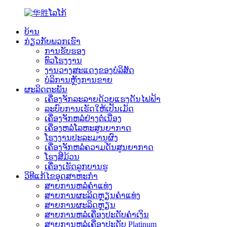
ບ້ານ
ກ່ຽວກັບພວກເຮົາ
ການຮັບຮອງ
ທົວໂຮງງານ
ງານວາງສະແດງຂອງບໍລິສັດ
ບໍລິການຫຼັງການຂາຍ
ຜະລິດຕະພັນ
ເຄື່ອງຈັກລະລາຍດ້ວຍແຮງດັນໄຟຟ້າ
ລະບົບການເຮັດໃຫ້ເປັນເມັດ
ເຄື່ອງຈັກຫລໍ່ຢ່າງຕໍ່ເນື່ອງ
ເຄື່ອງຫລໍ່ໂລຫະສູນຍາກາດ
ໂຮງງານປະລະມານູຜົງ
ເຄື່ອງຈັກຫລໍ່ຄວາມດັນສູນຍາກາດ
ໂຮງສີມ້ວນ
ເຄື່ອງເຮັດລູກບານຮູ
ວິທີແກ້ໄຂອຸດສາຫະກໍາ
ສາຍການຫລໍ່ຄຳແທ່ງ
ສາຍການຜະລິດຫຼຽນຄຳແທ່ງ
ສາຍການຜະລິດຫຼຽນ
ສາຍການຫລໍ່ເຄື່ອງປະດັບຄຳເງິນ
ສາຍການຫລໍ່ເຄື່ອງປະດັບ Platinum