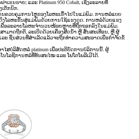
ສາຟາເຣນຮາຍ; ແລະ Platinum 950 Cobalt, ເຊິ່ງລະລາຍທີ່
ເຕັກນິກ.
ດຍການຄວບຄຸມການໄຫຼຂອງໂລຫະເຂົ້າໄປໃນແມ່ພິມ. ການຫລໍ່ແບບ
ກາດດຶງໂລຫະຂຶ້ນສູ່ແມ່ພິມດ້ວຍການໃຊ້ແຮງດູດ. ການຫລໍ່ດ້ວຍແຮງ
ສາຍເພື່ອລະລາຍໂລຫະຈຳນວນໜ້ອຍຫຼາຍທີ່ຖືກຖອກລົງໃນແມ່ພິມ.
ືກຕີ, ລະເບີດດ້ວຍເຄື່ອງສີດນ້ຳ ຫຼື ສັ່ນສະເທືອນ, ຫຼື ຜູ້
 ຊິ້ນສ່ວນທີ່ສຳເລັດແລ້ວຈະຖືກທຳຄວາມສະອາດເພື່ອກຳຈັດຂໍ້
ັດຫລໍ່ platinum ເພື່ອປະຕິບັດການບໍລິການນີ້. ຜູ້
ຕັກໂນໂລຊີການຫລໍ່ທີ່ທັນສະໄໝ ແລະ ໂຟໂຕໂພລີເມີໄດ້.