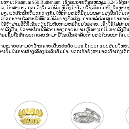
ເຣນຮາຍ; Platinum 950 Ruthenium, ເຊິ່ງລະລາຍທີ່ອຸນຫະພູມ 3,245 ອົງ
, ມັນສາມາດຖອກລົງໃນແມ່ພິມ ຫຼື ບັງຄັບໂດຍໃຊ້ເຕັກນິກໜຶ່ງໃນຫຼາຍໆ
ຍໆ, ແຕ່ເຕັກນິກທີ່ແຕກຕ່າງກັນໃຫ້ການຫລໍ່ທີ່ມີຄຸນນະພາບສູງຂຶ້ນໂ
ugal ເພື່ອກະຈາຍໂລຫະໃຫ້ທົ່ວແມ່ພິມຢ່າງທົ່ວເຖິງ. ການຫລໍ່ດ້ວຍສູນຍາ
 ໃຊ້ທັງສາມວິທີນີ້ເຊັ່ນດຽວກັນກັບການຫລໍ່ດ້ວຍໄຟສາຍ, ເຊິ່ງໃຊ້ໄຟ
ທຶນ, ບໍ່ວ່າຈະໂດຍວິທີການທາງກາຍະພາບ ຫຼື ທາງເຄມີ. ການລົງທຶນສາມາດຖ
ິ້ນຖືກຕັດອອກ ແລະ ນຳມາຣີໄຊເຄີນສຳລັບການຫລໍ່ໃນອະນາຄົດ, ແລະ
ໝາຍຄວາມວ່າຮ້ານຂາຍເຄື່ອງປະດັບ ແລະ ນັກອອກແບບສ່ວນໃຫຍ່ອາໄສບໍລິສ
ານທີ່ຈຳເປັນໃນການສ້າງເຄື່ອງປະດັບຊັ້ນນຳ. ພວກເຂົາຍັງສາມາດເຂົ້າເຖິງເ