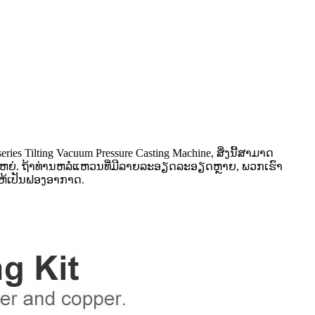
 Tilting Vacuum Pressure Casting Machine, ສິ່ງນີ້ສາມາດ
ນໃຫຍ່. ຖ້າທ່ານຫລໍ່ແຫວນທີ່ມີລາຍລະອຽດລະອຽດຫຼາຍ, ພວກເຮົາ
ໃຫ້ເປັນຟອງອາກາດ.