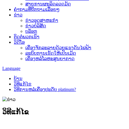
ສາຍການຜະລິດລວດມັດ
ຄຳຖາມທີ່ຖືກຖາມເລື້ອຍໆ
ຂ່າວ
ຂ່າວອຸດສາຫະກຳ
ຂ່າວບໍລິສັດ
ບລັອກ
ຕິດຕໍ່ພວກເຮົາ
ວິດີໂອ
ເຄື່ອງຈັກລະລາຍດ້ວຍແຮງດັນໄຟຟ້າ
ລະບົບການເຮັດໃຫ້ເປັນເມັດ
ເຄື່ອງຫລໍ່ໂລຫະສູນຍາກາດ
Language
ບ້ານ
ວິທີແກ້ໄຂ
ວິທີການຫລໍ່ເຄື່ອງປະດັບ platinum?
ວິທີແກ້ໄຂ