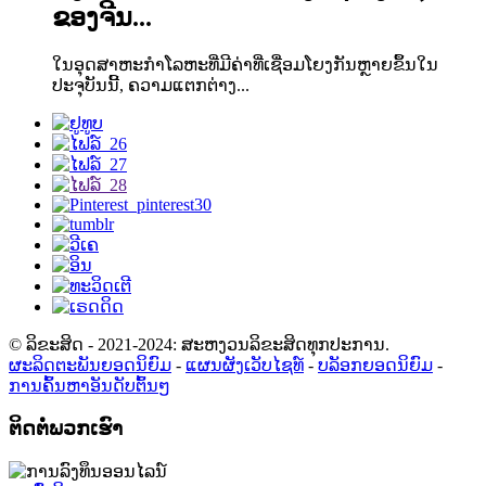
ຂອງຈີນ...
ໃນອຸດສາຫະກຳໂລຫະທີ່ມີຄ່າທີ່ເຊື່ອມໂຍງກັນຫຼາຍຂຶ້ນໃນ
ປະຈຸບັນນີ້, ຄວາມແຕກຕ່າງ...
© ລິຂະສິດ - 2021-2024: ສະຫງວນລິຂະສິດທຸກປະການ.
ຜະລິດຕະພັນຍອດນິຍົມ
-
ແຜນຜັງເວັບໄຊທ໌
-
ບລັອກຍອດນິຍົມ
-
ການຄົ້ນຫາອັນດັບຕົ້ນໆ
ຕິດຕໍ່ພວກເຮົາ