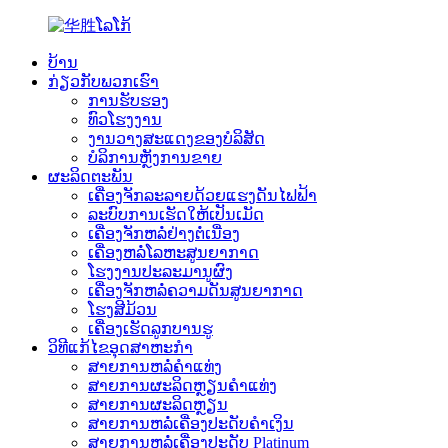
ບ້ານ
ກ່ຽວກັບພວກເຮົາ
ການຮັບຮອງ
ທົວໂຮງງານ
ງານວາງສະແດງຂອງບໍລິສັດ
ບໍລິການຫຼັງການຂາຍ
ຜະລິດຕະພັນ
ເຄື່ອງຈັກລະລາຍດ້ວຍແຮງດັນໄຟຟ້າ
ລະບົບການເຮັດໃຫ້ເປັນເມັດ
ເຄື່ອງຈັກຫລໍ່ຢ່າງຕໍ່ເນື່ອງ
ເຄື່ອງຫລໍ່ໂລຫະສູນຍາກາດ
ໂຮງງານປະລະມານູຜົງ
ເຄື່ອງຈັກຫລໍ່ຄວາມດັນສູນຍາກາດ
ໂຮງສີມ້ວນ
ເຄື່ອງເຮັດລູກບານຮູ
ວິທີແກ້ໄຂອຸດສາຫະກໍາ
ສາຍການຫລໍ່ຄຳແທ່ງ
ສາຍການຜະລິດຫຼຽນຄຳແທ່ງ
ສາຍການຜະລິດຫຼຽນ
ສາຍການຫລໍ່ເຄື່ອງປະດັບຄຳເງິນ
ສາຍການຫລໍ່ເຄື່ອງປະດັບ Platinum