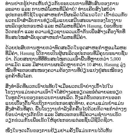
ທ່ານຢາກຮູ້ຢາກເຫັນກ່ຽວກັບຂະບວນການທີ່ສັບສົນຂອງການ
ລະລາຍ ແລະ ການຫລໍ່ໂລຫະທີ່ມີຄ່າບໍ? ທ່ານເຄີຍສົງໄສບໍ່ວ່າ
ອຸປະກອນທີ່ໃຊ້ໃນອຸດສາຫະກໍານີ້ຜະລິດໄດ້ແນວໃດ? ເຂົ້າຮ່ວມກັບ
ພວກເຮົາສໍາລັບການທ່ຽວຊົມແບບເສມືນສະເພາະຂອງໂຮງງານ
ຜະລິດອຸປະກອນຫລໍ່ ແລະ ຫລໍ່ໂລຫະທີ່ມີຄ່າ Hasung, ບ່ອນທີ່ນະ
ວັດຕະກໍາ ແລະ ຄວາມຊ່ຽວຊານລວມເຂົ້າກັນເພື່ອສ້າງເຄື່ອງຈັກທີ່
ທັນສະໄໝສໍາລັບອຸດສາຫະກໍາໂລຫະທີ່ມີຄ່າ.
ດ້ວຍປະສົບການຫຼາຍກວ່າທົດສະວັດໃນອຸດສາຫະກໍາຫຼອມໂລຫະ
ທີ່ມີຄ່າ, Hasung ໄດ້ກາຍເປັນຜູ້ຜະລິດອຸປະກອນທີ່ມີຄຸນນະພາບຊັ້ນ
ນໍາ. ດ້ວຍສະຖານທີ່ທີ່ທັນສະໄໝກວມເອົາພື້ນທີ່ຫຼາຍກວ່າ 5,000
ຕາແມັດ ແລະ ມີສາຍການຜະລິດຫຼາຍກວ່າ 10 ສາຍ, Hasung ມຸ່ງ
ໝັ້ນທີ່ຈະຕອບສະໜອງຄວາມຕ້ອງການທີ່ປ່ຽນແປງຢູ່ສະເໝີຂອງ
ລູກຄ້າທົ່ວໂລກ.
ສິ່ງທຳອິດທີ່ພວກເຮົາປະທັບໃຈເມື່ອພວກເຮົາຍ່າງເຂົ້າໄປໃນ
ໂຮງງານແມ່ນຄວາມເອົາໃຈໃສ່ຢ່າງລະອຽດລະອໍຕໍ່ລາຍລະອຽດ
ໃນທຸກດ້ານຂອງຂະບວນການຜະລິດ. ຕັ້ງແຕ່ຂັ້ນຕອນການອອກ
ແບບເບື້ອງຕົ້ນຈົນເຖິງການປະກອບສຸດທ້າຍ, ຄວາມແມ່ນຍຳແມ່ນ
ສິ່ງສຳຄັນທີ່ສຸດ. ພື້ນໂຮງງານກຳລັງຄຶກຄື້ນໄປດ້ວຍກິດຈະກຳຕ່າງໆ
ຍ້ອນວ່າຊ່າງເຕັກນິກ ແລະ ວິສະວະກອນທີ່ມີຄວາມຊຳນານເຮັດ
ວຽກຮ່ວມກັນເພື່ອເຮັດໃຫ້ອຸປະກອນແຕ່ລະຊິ້ນມີຊີວິດຊີວາ.
ໜຶ່ງໃນຈຸດເດັ່ນຂອງການຢ້ຽມຢາມຄັ້ງນີ້ແມ່ນການໄດ້ເຫັນ