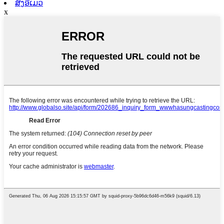
ສົ່ງອີເມວ
x