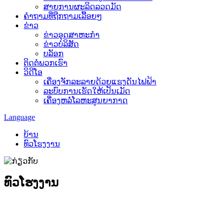
ສາຍການຜະລິດລວດມັດ
ຄຳຖາມທີ່ຖືກຖາມເລື້ອຍໆ
ຂ່າວ
ຂ່າວອຸດສາຫະກຳ
ຂ່າວບໍລິສັດ
ບລັອກ
ຕິດຕໍ່ພວກເຮົາ
ວິດີໂອ
ເຄື່ອງຈັກລະລາຍດ້ວຍແຮງດັນໄຟຟ້າ
ລະບົບການເຮັດໃຫ້ເປັນເມັດ
ເຄື່ອງຫລໍ່ໂລຫະສູນຍາກາດ
Language
ບ້ານ
ທົວໂຮງງານ
ທົວໂຮງງານ