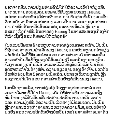
ນອກຈາກນັ້ນ, ການຢ້ຽມຢາມຄັ້ງນີ້ໄດ້ໃຫ້ຄວາມເຂົ້າໃຈກ່ຽວກັບ
ມາດຕະການຄວບຄຸມຄຸນນະພາບທີ່ສົມບູນແບບຂອງ Hasung.
ອຸປະກອນແຕ່ລະອັນໄດ້ຜ່ານຂັ້ນຕອນການທົດສອບທີ່ເຂັ້ມງວດເພື່ອ
ຮັບປະກັນວ່າມັນຕອບສະໜອງ ແລະ ເກີນມາດຕະຖານອຸດສາຫະ
ກໍາ. ຄໍາໝັ້ນສັນຍາທີ່ບໍ່ສັ່ນຄອນຕໍ່ຄຸນນະພາບນີ້ແມ່ນຫຼັກຖານ
ສະແດງເຖິງຄໍາໝັ້ນສັນຍາຂອງ Hasung ໃນການສະໜອງເຄື່ອງຈັກ
ທີ່ໜ້າເຊື່ອຖື ແລະ ທົນທານໃຫ້ແກ່ລູກຄ້າ.
ໃນຂະນະທີ່ພວກເຮົາສະຫຼຸບການທ່ອງທ່ຽວຂອງພວກເຮົາ, ມັນເປັນ
ທີ່ຊັດເຈນວ່າຄວາມສຳເລັດຂອງ Hasung ແມ່ນຍ້ອນຫຼາຍກວ່າພຽງ
ແຕ່ເຕັກໂນໂລຢີທີ່ທັນສະໄໝ ແລະ ຄວາມສາມາດໃນການຜະລິດ.
ສາລະສຳຄັນທີ່ແທ້ຈິງຂອງບໍລິສັດແມ່ນຢູ່ໃນພະນັກງານຂອງຕົນ -
ທີມງານຂອງບຸກຄົນທີ່ມີຄວາມກະຕືລືລົ້ນທີ່ອຸທິດຕົນເພື່ອຂັບເຄື່ອນ
ອຸດສາຫະກໍາໄປຂ້າງໜ້າ. ຄວາມຊ່ຽວຊານຂອງເຂົາເຈົ້າ, ບວກກັບ
ວິໄສທັດຮ່ວມກັນເພື່ອຄວາມເປັນເລີດ, ປະກອບເປັນກະດູກສັນຫຼັງ
ຂອງການເຕີບໂຕ ແລະ ຄວາມສຳເລັດຢ່າງຕໍ່ເນື່ອງຂອງ Hasung.
ໂດຍພື້ນຖານແລ້ວ, ການທ່ຽວຊົມໂຮງງານອຸປະກອນຫລໍ່ ແລະ
ລະລາຍໂລຫະທີ່ມີຄ່າ Hasung ເຮັດໃຫ້ທ່ານເຫັນພາບລວມເຖິງ
ຫົວໃຈຂອງບໍລິສັດທີ່ປະສົມປະສານປະສົບການ, ນະວັດຕະກໍາ
ແລະ ຄວາມມຸ່ງໝັ້ນຕໍ່ຄວາມເປັນເລີດຢ່າງບໍ່ມີຂອບເຂດ. ມັນເປັນ
ຫຼັກຖານສະແດງເຖິງການສະແຫວງຫາຄວາມສົມບູນແບບຢ່າງບໍ່
ຢຸດຢັ້ງ ແລະ ການອຸທິດຕົນຢ່າງບໍ່ຫວັ່ນໄຫວໃນການສ້າງອະນາຄົດ