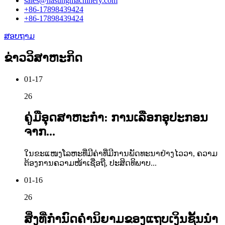
sales@hasungmachinery.com
+86-17898439424
+86-17898439424
ສອບຖາມ
ຂ່າວວິສາຫະກິດ
01-17
26
ຄູ່ມືອຸດສາຫະກຳ: ການເລືອກອຸປະກອນ
ຈາກ...
ໃນຂະແໜງໂລຫະທີ່ມີຄ່າທີ່ມີການພັດທະນາຢ່າງໄວວາ, ຄວາມ
ຕ້ອງການຄວາມໜ້າເຊື່ອຖື, ປະສິດທິພາບ...
01-16
26
ສິ່ງທີ່ກຳນົດຄຳນິຍາມຂອງແຖບເງິນຊັ້ນນຳ