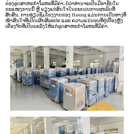
ຂອງອຸດສາຫະກໍາໂລຫະທີ່ມີຄ່າ. ບໍ່ວ່າທ່ານຈະເປັນມືອາຊີບໃນ
ຂະແໜງການນີ້ ຫຼື ພຽງແຕ່ສົນໃຈໃນຂະບວນການຜະລິດທີ່
ສັບສົນ, ການທ່ຽວຊົມໂຮງງານຂອງ Hasung ແມ່ນການເດີນທາງທີ່
ໜ້າສົນໃຈທີ່ເປີດເຜີຍສິລະປະ ແລະ ຄວາມແນ່ນອນທີ່ຢູ່ເບື້ອງຫຼັງ
ເຄື່ອງຈັກທີ່ເປັນພະລັງໃຫ້ແກ່ອຸດສາຫະກໍາໂລຫະທີ່ມີຄ່າ.