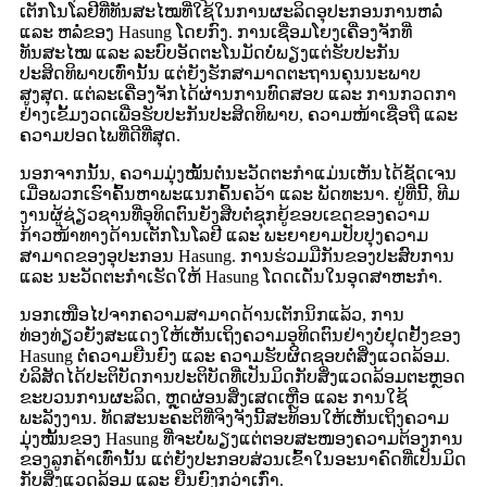
ເຕັກໂນໂລຢີທີ່ທັນສະໄໝທີ່ໃຊ້ໃນການຜະລິດອຸປະກອນການຫລໍ່
ແລະ ຫລໍ່ຂອງ Hasung ໂດຍກົງ. ການເຊື່ອມໂຍງເຄື່ອງຈັກທີ່
ທັນສະໄໝ ແລະ ລະບົບອັດຕະໂນມັດບໍ່ພຽງແຕ່ຮັບປະກັນ
ປະສິດທິພາບເທົ່ານັ້ນ ແຕ່ຍັງຮັກສາມາດຕະຖານຄຸນນະພາບ
ສູງສຸດ. ແຕ່ລະເຄື່ອງຈັກໄດ້ຜ່ານການທົດສອບ ແລະ ການກວດກາ
ຢ່າງເຂັ້ມງວດເພື່ອຮັບປະກັນປະສິດທິພາບ, ຄວາມໜ້າເຊື່ອຖື ແລະ
ຄວາມປອດໄພທີ່ດີທີ່ສຸດ.
ນອກຈາກນັ້ນ, ຄວາມມຸ່ງໝັ້ນຕໍ່ນະວັດຕະກໍາແມ່ນເຫັນໄດ້ຊັດເຈນ
ເມື່ອພວກເຮົາຄົ້ນຫາພະແນກຄົ້ນຄວ້າ ແລະ ພັດທະນາ. ຢູ່ທີ່ນີ້, ທີມ
ງານຜູ້ຊ່ຽວຊານທີ່ອຸທິດຕົນຍັງສືບຕໍ່ຊຸກຍູ້ຂອບເຂດຂອງຄວາມ
ກ້າວໜ້າທາງດ້ານເຕັກໂນໂລຢີ ແລະ ພະຍາຍາມປັບປຸງຄວາມ
ສາມາດຂອງອຸປະກອນ Hasung. ການຮ່ວມມືກັນຂອງປະສົບການ
ແລະ ນະວັດຕະກໍາເຮັດໃຫ້ Hasung ໂດດເດັ່ນໃນອຸດສາຫະກໍາ.
ນອກເໜືອໄປຈາກຄວາມສາມາດດ້ານເຕັກນິກແລ້ວ, ການ
ທ່ອງທ່ຽວຍັງສະແດງໃຫ້ເຫັນເຖິງຄວາມອຸທິດຕົນຢ່າງບໍ່ຢຸດຢັ້ງຂອງ
Hasung ຕໍ່ຄວາມຍືນຍົງ ແລະ ຄວາມຮັບຜິດຊອບຕໍ່ສິ່ງແວດລ້ອມ.
ບໍລິສັດໄດ້ປະຕິບັດການປະຕິບັດທີ່ເປັນມິດກັບສິ່ງແວດລ້ອມຕະຫຼອດ
ຂະບວນການຜະລິດ, ຫຼຸດຜ່ອນສິ່ງເສດເຫຼືອ ແລະ ການໃຊ້
ພະລັງງານ. ທັດສະນະຄະຕິທີ່ຈິງຈັງນີ້ສະທ້ອນໃຫ້ເຫັນເຖິງຄວາມ
ມຸ່ງໝັ້ນຂອງ Hasung ທີ່ຈະບໍ່ພຽງແຕ່ຕອບສະໜອງຄວາມຕ້ອງການ
ຂອງລູກຄ້າເທົ່ານັ້ນ ແຕ່ຍັງປະກອບສ່ວນເຂົ້າໃນອະນາຄົດທີ່ເປັນມິດ
ກັບສິ່ງແວດລ້ອມ ແລະ ຍືນຍົງກວ່າເກົ່າ.