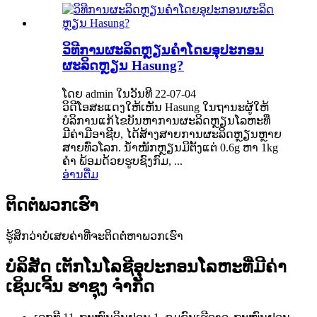
ວິທີການຜະລິດຫຼຽນຄຳໂດຍອຸປະກອນ
ຜະລິດຫຼຽນ Hasung?
ໂດຍ admin ໃນວັນທີ 22-07-04
ວິດີໂອສະແດງໃຫ້ເຫັນ Hasung ໃນຖານະຜູ້ໃຫ້
ບໍລິການແກ້ໄຂບັນຫາການຜະລິດຫຼຽນໂລຫະທີ່
ມີຄ່າມືອາຊີບ, ໄດ້ສ້າງສາຍການຜະລິດຫຼຽນຫຼາຍ
ສາຍທົ່ວໂລກ. ນ້ຳໜັກຫຼຽນມີຕັ້ງແຕ່ 0.6g ຫາ 1kg
ຄຳ ພ້ອມດ້ວຍຮູບຊົງກົມ, ...
ອ່ານຕື່ມ
ຕິດຕໍ່ພວກເຮົາ
ຮູ້ສຶກວ່າບໍ່ເສຍຄ່າທີ່ຈະຕິດຕໍ່ຫາພວກເຮົາ
ບໍລິສັດ ເຕັກໂນໂລຊີອຸປະກອນໂລຫະທີ່ມີຄ່າ
ເຊິນເຈີ້ນ ຮາຊຸງ ຈຳກັດ