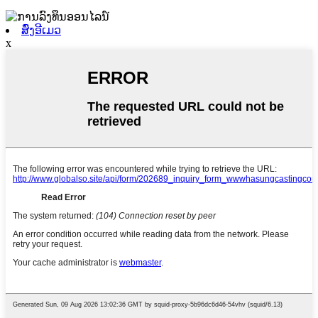
ສົ່ງອີເມວ
x