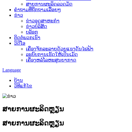
ສາຍການຜະລິດລວດມັດ
ຄຳຖາມທີ່ຖືກຖາມເລື້ອຍໆ
ຂ່າວ
ຂ່າວອຸດສາຫະກຳ
ຂ່າວບໍລິສັດ
ບລັອກ
ຕິດຕໍ່ພວກເຮົາ
ວິດີໂອ
ເຄື່ອງຈັກລະລາຍດ້ວຍແຮງດັນໄຟຟ້າ
ລະບົບການເຮັດໃຫ້ເປັນເມັດ
ເຄື່ອງຫລໍ່ໂລຫະສູນຍາກາດ
Language
ບ້ານ
ວິທີແກ້ໄຂ
ສາຍການຜະລິດຫຼຽນ
ສາຍການຜະລິດຫຼຽນ