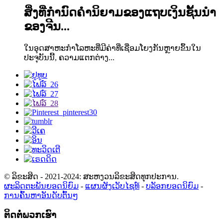
ສິ່ງທີ່ກຳນົດຄຳນິຍາມຂອງແຖບເງິນຊັ້ນນຳ
ຂອງຈີນ...
ໃນອຸດສາຫະກຳໂລຫະທີ່ມີຄ່າທີ່ເຊື່ອມໂຍງກັນຫຼາຍຂຶ້ນໃນ
ປະຈຸບັນນີ້, ຄວາມແຕກຕ່າງ...
© ລິຂະສິດ - 2021-2024: ສະຫງວນລິຂະສິດທຸກປະການ.
ຜະລິດຕະພັນຍອດນິຍົມ
-
ແຜນຜັງເວັບໄຊທ໌
-
ບລັອກຍອດນິຍົມ
-
ການຄົ້ນຫາອັນດັບຕົ້ນໆ
ຕິດຕໍ່ພວກເຮົາ