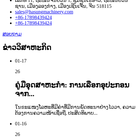
ເລກທີ 11, ຖະໜົນຈິນຢວນ 1, ຊຸມຊົນເຮີອາວ, ຖະໜົນຢວນ
ຊານ, ເມືອງລອງກ່າງ, ເມືອງເຊີນເຈີ້ນ, ຈີນ 518115
sales@hasungmachinery.com
+86-17898439424
+86-17898439424
ສອບຖາມ
ຂ່າວວິສາຫະກິດ
01-17
26
ຄູ່ມືອຸດສາຫະກຳ: ການເລືອກອຸປະກອນ
ຈາກ...
ໃນຂະແໜງໂລຫະທີ່ມີຄ່າທີ່ມີການພັດທະນາຢ່າງໄວວາ, ຄວາມ
ຕ້ອງການຄວາມໜ້າເຊື່ອຖື, ປະສິດທິພາບ...
01-16
26