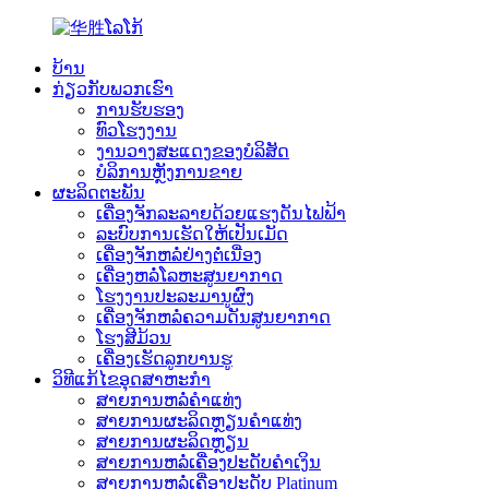
ບ້ານ
ກ່ຽວກັບພວກເຮົາ
ການຮັບຮອງ
ທົວໂຮງງານ
ງານວາງສະແດງຂອງບໍລິສັດ
ບໍລິການຫຼັງການຂາຍ
ຜະລິດຕະພັນ
ເຄື່ອງຈັກລະລາຍດ້ວຍແຮງດັນໄຟຟ້າ
ລະບົບການເຮັດໃຫ້ເປັນເມັດ
ເຄື່ອງຈັກຫລໍ່ຢ່າງຕໍ່ເນື່ອງ
ເຄື່ອງຫລໍ່ໂລຫະສູນຍາກາດ
ໂຮງງານປະລະມານູຜົງ
ເຄື່ອງຈັກຫລໍ່ຄວາມດັນສູນຍາກາດ
ໂຮງສີມ້ວນ
ເຄື່ອງເຮັດລູກບານຮູ
ວິທີແກ້ໄຂອຸດສາຫະກໍາ
ສາຍການຫລໍ່ຄຳແທ່ງ
ສາຍການຜະລິດຫຼຽນຄຳແທ່ງ
ສາຍການຜະລິດຫຼຽນ
ສາຍການຫລໍ່ເຄື່ອງປະດັບຄຳເງິນ
ສາຍການຫລໍ່ເຄື່ອງປະດັບ Platinum