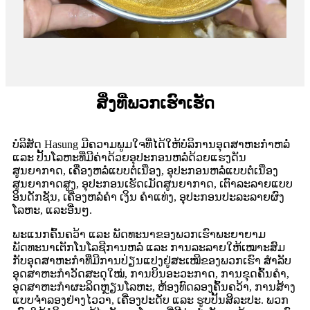
ສິ່ງທີ່ພວກເຮົາເຮັດ
ບໍລິສັດ Hasung ມີຄວາມພູມໃຈທີ່ໄດ້ໃຫ້ບໍລິການອຸດສາຫະກຳຫລໍ່
ແລະ ປັ້ນໂລຫະທີ່ມີຄ່າດ້ວຍອຸປະກອນຫລໍ່ດ້ວຍແຮງດັນ
ສູນຍາກາດ, ເຄື່ອງຫລໍ່ແບບຕໍ່ເນື່ອງ, ອຸປະກອນຫລໍ່ແບບຕໍ່ເນື່ອງ
ສູນຍາກາດສູງ, ອຸປະກອນເຮັດເມັດສູນຍາກາດ, ເຕົາລະລາຍແບບ
ອິນດັກຊັນ, ເຄື່ອງຫລໍ່ຄຳ ເງິນ ຄຳແທ່ງ, ອຸປະກອນປະລະລາຍຜົງ
ໂລຫະ, ແລະອື່ນໆ.
ພະແນກຄົ້ນຄວ້າ ແລະ ພັດທະນາຂອງພວກເຮົາພະຍາຍາມ
ພັດທະນາເຕັກໂນໂລຊີການຫລໍ່ ແລະ ການລະລາຍໃຫ້ເໝາະສົມ
ກັບອຸດສາຫະກຳທີ່ມີການປ່ຽນແປງຢູ່ສະເໝີຂອງພວກເຮົາ ສຳລັບ
ອຸດສາຫະກຳວັດສະດຸໃໝ່, ການບິນອະວະກາດ, ການຂຸດຄົ້ນຄຳ,
ອຸດສາຫະກຳຜະລິດຫຼຽນໂລຫະ, ຫ້ອງທົດລອງຄົ້ນຄວ້າ, ການສ້າງ
ແບບຈຳລອງຢ່າງໄວວາ, ເຄື່ອງປະດັບ ແລະ ຮູບປັ້ນສິລະປະ. ພວກ