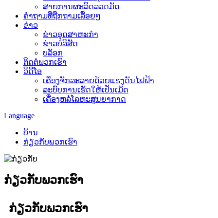
ສາຍການຜະລິດລວດມັດ
ຄຳຖາມທີ່ຖືກຖາມເລື້ອຍໆ
ຂ່າວ
ຂ່າວອຸດສາຫະກຳ
ຂ່າວບໍລິສັດ
ບລັອກ
ຕິດຕໍ່ພວກເຮົາ
ວິດີໂອ
ເຄື່ອງຈັກລະລາຍດ້ວຍແຮງດັນໄຟຟ້າ
ລະບົບການເຮັດໃຫ້ເປັນເມັດ
ເຄື່ອງຫລໍ່ໂລຫະສູນຍາກາດ
Language
ບ້ານ
ກ່ຽວກັບພວກເຮົາ
ກ່ຽວກັບພວກເຮົາ
ກ່ຽວກັບພວກເຮົາ