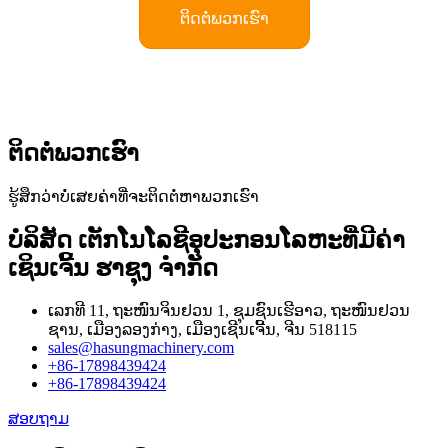
ຕິດຕໍ່ພວກເຮົາ
ຕິດຕໍ່ພວກເຮົາ
ຮູ້ສຶກວ່າບໍ່ເສຍຄ່າທີ່ຈະຕິດຕໍ່ຫາພວກເຮົາ
ບໍລິສັດ ເຕັກໂນໂລຊີອຸປະກອນໂລຫະທີ່ມີຄ່າ
ເຊິນເຈີ້ນ ຮາຊຸງ ຈຳກັດ
ເລກທີ 11, ຖະໜົນຈິນຢວນ 1, ຊຸມຊົນເຮີອາວ, ຖະໜົນຢວນ
ຊານ, ເມືອງລອງກ່າງ, ເມືອງເຊີນເຈີ້ນ, ຈີນ 518115
sales@hasungmachinery.com
+86-17898439424
+86-17898439424
ສອບຖາມ