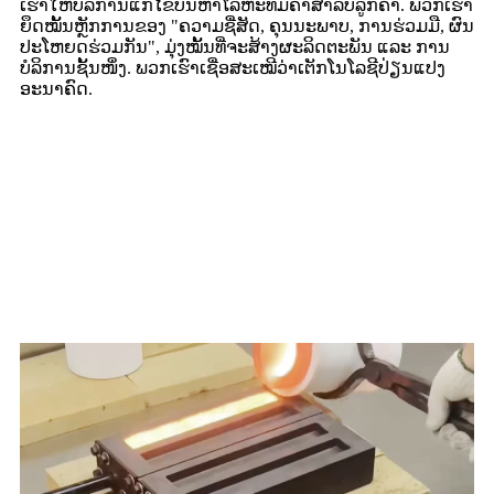
ເຮົາໃຫ້ບໍລິການແກ້ໄຂບັນຫາໂລຫະທີ່ມີຄ່າສຳລັບລູກຄ້າ. ພວກເຮົາ
ຍຶດໝັ້ນຫຼັກການຂອງ "ຄວາມຊື່ສັດ, ຄຸນນະພາບ, ການຮ່ວມມື, ຜົນ
ປະໂຫຍດຮ່ວມກັນ", ມຸ່ງໝັ້ນທີ່ຈະສ້າງຜະລິດຕະພັນ ແລະ ການ
ບໍລິການຊັ້ນໜຶ່ງ. ພວກເຮົາເຊື່ອສະເໝີວ່າເຕັກໂນໂລຊີປ່ຽນແປງ
ອະນາຄົດ.