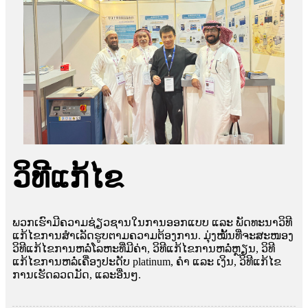
ວິທີແກ້ໄຂ
ພວກເຮົາມີຄວາມຊ່ຽວຊານໃນການອອກແບບ ແລະ ພັດທະນາວິທີ
ແກ້ໄຂການສຳເລັດຮູບຕາມຄວາມຕ້ອງການ. ມຸ່ງໝັ້ນທີ່ຈະສະໜອງ
ວິທີແກ້ໄຂການຫລໍ່ໂລຫະທີ່ມີຄ່າ, ວິທີແກ້ໄຂການຫລໍ່ຫຼຽນ, ວິທີ
ແກ້ໄຂການຫລໍ່ເຄື່ອງປະດັບ platinum, ຄຳ ແລະ ເງິນ, ວິທີແກ້ໄຂ
ການເຮັດລວດມັດ, ແລະອື່ນໆ.