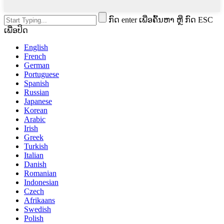
ກົດ enter ເພື່ອຄົ້ນຫາ ຫຼື ກົດ ESC
ເພື່ອປິດ
English
French
German
Portuguese
Spanish
Russian
Japanese
Korean
Arabic
Irish
Greek
Turkish
Italian
Danish
Romanian
Indonesian
Czech
Afrikaans
Swedish
Polish