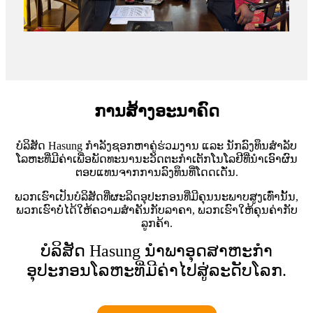
ການສ້າງອະນາຄົດ
ບໍລິສັດ Hasung ກຳລັງຊອກຫາຄູ່ຮ່ວມງານ ແລະ ນັກລົງທຶນສຳລັບ
ໂລຫະທີ່ມີຄ່າເພື່ອພັດທະນານະວັດຕະກໍາເຕັກໂນໂລຢີທີ່ນຳເອົາຜົນ
ຕອບແທນຈາກການລົງທຶນທີ່ໂດດເດັ່ນ.
ພວກເຮົາເປັນບໍລິສັດທີ່ຜະລິດອຸປະກອນທີ່ມີຄຸນນະພາບສູງເທົ່ານັ້ນ,
ພວກເຮົາບໍ່ໄດ້ໃຫ້ຄວາມສຳຄັນກັບລາຄາ, ພວກເຮົາໃຫ້ຄຸນຄ່າກັບ
ລູກຄ້າ.
ບໍລິສັດ Hasung ນຳພາອຸດສາຫະກຳ
ອຸປະກອນໂລຫະທີ່ມີຄ່າໄປສູ່ລະດັບໂລກ.