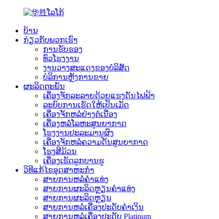
ບ້ານ
ກ່ຽວກັບພວກເຮົາ
ການຮັບຮອງ
ທົວໂຮງງານ
ງານວາງສະແດງຂອງບໍລິສັດ
ບໍລິການຫຼັງການຂາຍ
ຜະລິດຕະພັນ
ເຄື່ອງຈັກລະລາຍດ້ວຍແຮງດັນໄຟຟ້າ
ລະບົບການເຮັດໃຫ້ເປັນເມັດ
ເຄື່ອງຈັກຫລໍ່ຢ່າງຕໍ່ເນື່ອງ
ເຄື່ອງຫລໍ່ໂລຫະສູນຍາກາດ
ໂຮງງານປະລະມານູຜົງ
ເຄື່ອງຈັກຫລໍ່ຄວາມດັນສູນຍາກາດ
ໂຮງສີມ້ວນ
ເຄື່ອງເຮັດລູກບານຮູ
ວິທີແກ້ໄຂອຸດສາຫະກໍາ
ສາຍການຫລໍ່ຄຳແທ່ງ
ສາຍການຜະລິດຫຼຽນຄຳແທ່ງ
ສາຍການຜະລິດຫຼຽນ
ສາຍການຫລໍ່ເຄື່ອງປະດັບຄຳເງິນ
ສາຍການຫລໍ່ເຄື່ອງປະດັບ Platinum