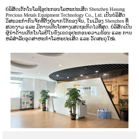
ບໍລິສັດເຕັກໂນໂລຊີອຸປະກອນໂລຫະປະເສີດ Shenzhen Hasung
Precious Metals Equipment Technology Co., Ltd. ເປັນບໍລິສັດ
ວິສະວະກຳກົນຈັກທີ່ຕັ້ງຢູ່ພາກໃຕ້ຂອງຈີນ, ໃນເມືອງ Shenzhen ທີ່
ສວຍງາມ ແລະ ມີການເຕີບໂຕທາງເສດຖະກິດໄວທີ່ສຸດ. ບໍລິສັດເປັນ
ຜູ້ນໍາດ້ານເຕັກໂນໂລຢີໃນຂົງເຂດອຸປະກອນຄວາມຮ້ອນ ແລະ ການ
ຫລໍ່ສໍາລັບອຸດສາຫະກໍາໂລຫະປະເສີດ ແລະ ວັດສະດຸໃໝ່.