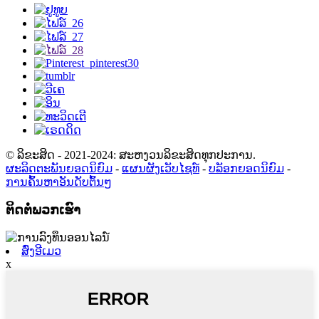
© ລິຂະສິດ - 2021-2024: ສະຫງວນລິຂະສິດທຸກປະການ.
ຜະລິດຕະພັນຍອດນິຍົມ
-
ແຜນຜັງເວັບໄຊທ໌
-
ບລັອກຍອດນິຍົມ
-
ການຄົ້ນຫາອັນດັບຕົ້ນໆ
ຕິດຕໍ່ພວກເຮົາ
ສົ່ງອີເມວ
x