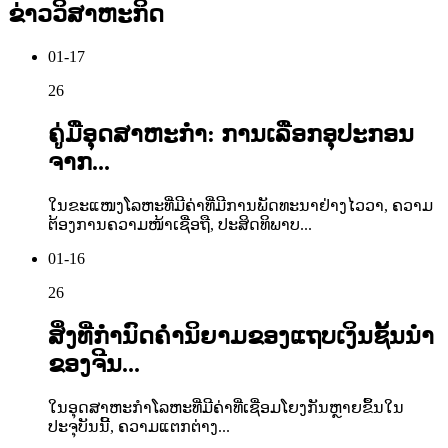
ຂ່າວວິສາຫະກິດ
01-17
26
ຄູ່ມືອຸດສາຫະກຳ: ການເລືອກອຸປະກອນ
ຈາກ...
ໃນຂະແໜງໂລຫະທີ່ມີຄ່າທີ່ມີການພັດທະນາຢ່າງໄວວາ, ຄວາມ
ຕ້ອງການຄວາມໜ້າເຊື່ອຖື, ປະສິດທິພາບ...
01-16
26
ສິ່ງທີ່ກຳນົດຄຳນິຍາມຂອງແຖບເງິນຊັ້ນນຳ
ຂອງຈີນ...
ໃນອຸດສາຫະກຳໂລຫະທີ່ມີຄ່າທີ່ເຊື່ອມໂຍງກັນຫຼາຍຂຶ້ນໃນ
ປະຈຸບັນນີ້, ຄວາມແຕກຕ່າງ...