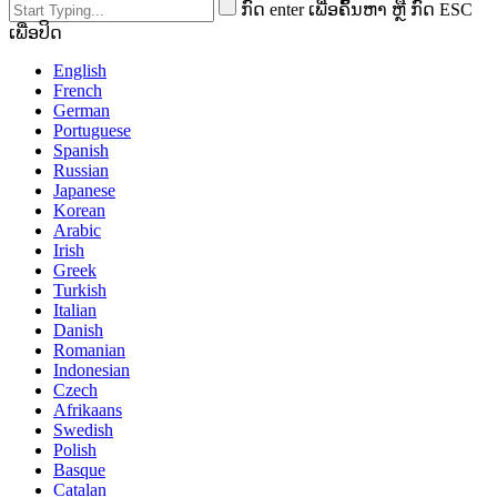
ກົດ enter ເພື່ອຄົ້ນຫາ ຫຼື ກົດ ESC
ເພື່ອປິດ
English
French
German
Portuguese
Spanish
Russian
Japanese
Korean
Arabic
Irish
Greek
Turkish
Italian
Danish
Romanian
Indonesian
Czech
Afrikaans
Swedish
Polish
Basque
Catalan