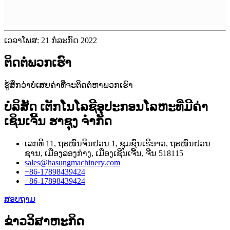
ເວລາໂພສ: 21 ກໍລະກົດ 2022
ຕິດຕໍ່ພວກເຮົາ
ຮູ້ສຶກວ່າບໍ່ເສຍຄ່າທີ່ຈະຕິດຕໍ່ຫາພວກເຮົາ
ບໍລິສັດ ເຕັກໂນໂລຊີອຸປະກອນໂລຫະທີ່ມີຄ່າ
ເຊິນເຈີ້ນ ຮາຊຸງ ຈຳກັດ
ເລກທີ 11, ຖະໜົນຈິນຢວນ 1, ຊຸມຊົນເຮີອາວ, ຖະໜົນຢວນ
ຊານ, ເມືອງລອງກ່າງ, ເມືອງເຊີນເຈີ້ນ, ຈີນ 518115
sales@hasungmachinery.com
+86-17898439424
+86-17898439424
ສອບຖາມ
ຂ່າວວິສາຫະກິດ