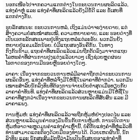
ນອກເໜືອໄປຈາກຄວາມແຕກຕ່າງໃນຂະບວນການຜະລິດແລ້ວ,
ແທ່ງຄຳຫຼໍ່ ແລະ ແທ່ງຄຳທີ່ຜະລິດແລ້ວຍັງມີຂໍ້ດີ ແລະ ຂໍ້ເສຍທີ່
ແຕກຕ່າງກັນ.
ຮູບລັກສະນະ: ຂະບວນການຫລໍ່, ເຖິງແມ່ນວ່າຈະງ່າຍດາຍ, ແຕ່
ສ້າງຄວາມບໍ່ສະໝໍ່າສະເໝີ, ຄວາມຫຍາບຄາຍ, ແລະ ຮອຍດ່າງທີ່
ເປັນເອກະລັກສະເພາະຢູ່ເທິງແຖບຫລໍ່ແຕ່ລະອັນ. ພວກມັນຍັງ
ຫຍາບຢູ່ແຄມເລັກນ້ອຍ. ບໍ່ມີແຖບສອງອັນຄືກັນ. ໃນທາງ
ກົງກັນຂ້າມ, ແຖບຄຳທີ່ຜະລິດແລ້ວແມ່ນຖືກຕັດລົງມາຈາກແຖບ
ໂລຫະຄຳທີ່ຜ່ານການປຸງແຕ່ງແລ້ວຍາວໆ ເຊິ່ງຊ່ວຍຫຼຸດຜ່ອນ
ໂອກາດຂອງການມີຮອຍຫຼືຮອຍດ່າງໃດໆ.
ລາຄາ: ເນື່ອງຈາກຂະບວນການຫລໍ່ມີລາຄາຖືກກວ່າຂະບວນການ
ຜະລິດອື່ນໆ, ແທ່ງຄຳທີ່ຫລໍ່ຈຶ່ງມີໃຫ້ຊື້ໃນລາຄາທີ່ຕໍ່າກວ່າ. ພວກມັນ
ເໝາະສຳລັບນັກລົງທຶນທີ່ຕ້ອງການຈ່າຍເບ້ຍຕໍ່າສຸດເມື່ອທຽບກັບ
ລາຄາຄຳທັນທີ. ແທ່ງຄຳທີ່ຜະລິດແລ້ວສ່ວນຫຼາຍແມ່ນມີໃຫ້ຊື້ໃນ
ລາຄາທີ່ສູງກວ່າເນື່ອງຈາກຂະບວນການຜະລິດທີ່ສັບສົນ ແລະ ມີ
ລາຄາແພງ.
ການຫຸ້ມຫໍ່: ແທ່ງຄຳທີ່ຜະລິດແລ້ວຈະຖືກຫຸ້ມຫໍ່ຢ່າງປອດໄພ ແລະ
ສ່ວນຫຼາຍແລ້ວມູນຄ່າຂອງມັນຂຶ້ນກັບການຫຸ້ມຫໍ່. ການເປີດການ
ຫຸ້ມຫໍ່ອາດຈະຫຼຸດມູນຄ່າແທ່ງຄຳເຫຼົ່ານີ້, ບໍ່ຄືກັບແທ່ງຄຳທີ່ຫຼໍ່ແລ້ວທີ່
ທ່ານສາມາດແຕະຕ້ອງດ້ວຍມືຂອງທ່ານໄດ້. ດ້ວຍເຫດຜົນນີ້, ນັກ
ລົງທຶນ ແລະ ນັກສະສົມມັກຖືວ່າມັນເປັນຂໍ້ເສຍຂອງແທ່ງຄຳທີ່