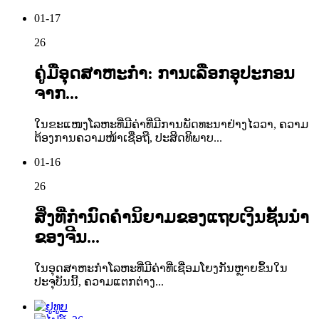
01-17
26
ຄູ່ມືອຸດສາຫະກຳ: ການເລືອກອຸປະກອນ
ຈາກ...
ໃນຂະແໜງໂລຫະທີ່ມີຄ່າທີ່ມີການພັດທະນາຢ່າງໄວວາ, ຄວາມ
ຕ້ອງການຄວາມໜ້າເຊື່ອຖື, ປະສິດທິພາບ...
01-16
26
ສິ່ງທີ່ກຳນົດຄຳນິຍາມຂອງແຖບເງິນຊັ້ນນຳ
ຂອງຈີນ...
ໃນອຸດສາຫະກຳໂລຫະທີ່ມີຄ່າທີ່ເຊື່ອມໂຍງກັນຫຼາຍຂຶ້ນໃນ
ປະຈຸບັນນີ້, ຄວາມແຕກຕ່າງ...