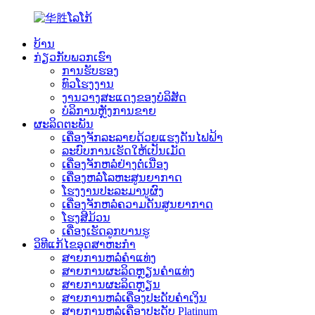
ບ້ານ
ກ່ຽວກັບພວກເຮົາ
ການຮັບຮອງ
ທົວໂຮງງານ
ງານວາງສະແດງຂອງບໍລິສັດ
ບໍລິການຫຼັງການຂາຍ
ຜະລິດຕະພັນ
ເຄື່ອງຈັກລະລາຍດ້ວຍແຮງດັນໄຟຟ້າ
ລະບົບການເຮັດໃຫ້ເປັນເມັດ
ເຄື່ອງຈັກຫລໍ່ຢ່າງຕໍ່ເນື່ອງ
ເຄື່ອງຫລໍ່ໂລຫະສູນຍາກາດ
ໂຮງງານປະລະມານູຜົງ
ເຄື່ອງຈັກຫລໍ່ຄວາມດັນສູນຍາກາດ
ໂຮງສີມ້ວນ
ເຄື່ອງເຮັດລູກບານຮູ
ວິທີແກ້ໄຂອຸດສາຫະກໍາ
ສາຍການຫລໍ່ຄຳແທ່ງ
ສາຍການຜະລິດຫຼຽນຄຳແທ່ງ
ສາຍການຜະລິດຫຼຽນ
ສາຍການຫລໍ່ເຄື່ອງປະດັບຄຳເງິນ
ສາຍການຫລໍ່ເຄື່ອງປະດັບ Platinum