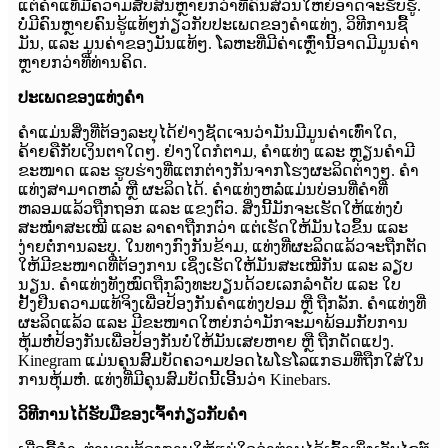
ແຕ່ຄຳແທ້ມີຄວາມສັບສົນຫຼາຍກວ່າທີ່ຄົນສ່ວນໃຫຍ່ອາດຈະຮັບຮູ້.
ບໍ່ມີຄົນຫຼາຍຄົນຮູ້ແທ້ໆກ່ຽວກັບປະເພດຂອງຄຳແທ່ງ, ວິທີການຊື້
ມັນ, ແລະ ມູນຄ່າຂອງມັນແທ້ໆ. ໂລຫະທີ່ມີຄ່າເຫຼົ່ານີ້ອາດມີມູນຄ່າ
ຫຼາຍກວ່າທີ່ທ່ານຄິດ.
ປະເພດຂອງແທ່ງຄຳ
ຄຳແມ່ນສິ່ງທີ່ຕ້ອງລະບຸໄດ້ຢ່າງຊັດເຈນວ່າມັນມີມູນຄ່າເທົ່າໃດ,
ຄ້າຍຄືກັບເງິນຕາໃດໆ. ຢ່າງໃດກໍຕາມ, ຄຳແທ່ງ ແລະ ຫຼຽນຄຳມີ
ຂະໜາດ ແລະ ຮູບຮ່າງທີ່ແຕກຕ່າງກັນຈາກໂຮງຜະລິດຕ່າງໆ. ຄຳ
ແທ່ງສາມາດຫລໍ່ ຫຼື ຜະລິດໄດ້. ຄຳແທ່ງຫລໍ່ແມ່ນບ່ອນທີ່ຄຳທີ່
ຫລອມແລ້ວຖືກຖອກ ແລະ ແຂງຕົວ. ສິ່ງນີ້ມັກຈະເຮັດໃຫ້ແທ່ງບໍ່
ສະໝໍ່າສະເໝີ ແລະ ລາຄາຖືກກວ່າ ແຕ່ເຮັດໃຫ້ມັນໄວຂຶ້ນ ແລະ
ງ່າຍຕໍ່ການລະບຸ. ໃນທາງກົງກັນຂ້າມ, ແທ່ງທີ່ຜະລິດແລ້ວຈະຖືກຕັດ
ໃຫ້ມີຂະໜາດທີ່ຕ້ອງການ ເຊິ່ງເຮັດໃຫ້ມັນສະເໝີກັນ ແລະ ລຽບ
ນຽນ. ຄຳແທ່ງທັງໝົດຖືກລົງທະບຽນດ້ວຍເລກລຳດັບ ແລະ ໃບ
ຢັ້ງຢືນຄວາມແທ້ຈິງເພື່ອປ້ອງກັນຄຳແທ່ງປອມ ຫຼື ຖືກລັກ. ຄຳແທ່ງທີ່
ຜະລິດແລ້ວ ແລະ ມີຂະໜາດໃຫຍ່ກວ່າມັກຈະມາພ້ອມກັບການ
ຫຸ້ມຫໍ່ປ້ອງກັນເພື່ອປ້ອງກັນບໍ່ໃຫ້ມັນເສຍຫາຍ ຫຼື ຖືກດັດແປງ.
Kinegram ແມ່ນຄຸນສົມບັດຄວາມປອດໄພໂຮໂລແກຣມທີ່ຖືກໃສ່ໃນ
ການຫຸ້ມຫໍ່. ແທ່ງທີ່ມີຄຸນສົມບັດນີ້ເອີ້ນວ່າ Kinebars.
ວິທີການໄດ້ຮັບມືຂອງເຈົ້າກ່ຽວກັບຄໍາ