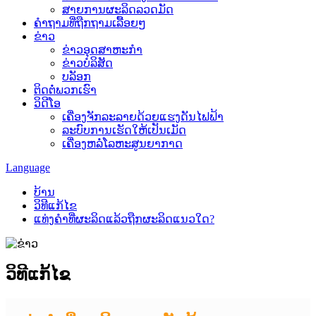
ສາຍການຜະລິດລວດມັດ
ຄຳຖາມທີ່ຖືກຖາມເລື້ອຍໆ
ຂ່າວ
ຂ່າວອຸດສາຫະກຳ
ຂ່າວບໍລິສັດ
ບລັອກ
ຕິດຕໍ່ພວກເຮົາ
ວິດີໂອ
ເຄື່ອງຈັກລະລາຍດ້ວຍແຮງດັນໄຟຟ້າ
ລະບົບການເຮັດໃຫ້ເປັນເມັດ
ເຄື່ອງຫລໍ່ໂລຫະສູນຍາກາດ
Language
ບ້ານ
ວິທີແກ້ໄຂ
ແທ່ງຄຳທີ່ຜະລິດແລ້ວຖືກຜະລິດແນວໃດ?
ວິທີແກ້ໄຂ