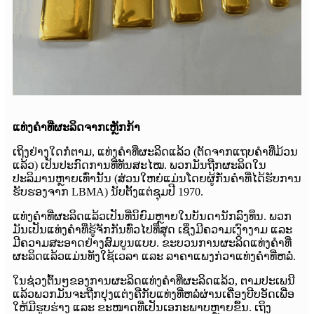
ແທ່ງຄຳທີ່ຜະລິດຈາກເຫຼັກກ້າ
ເຖິງຢ່າງໃດກໍ່ຕາມ, ແທ່ງຄຳທີ່ຜະລິດແລ້ວ (ຕັດຈາກແຖບຄຳທີ່ມ້ວນ
ແລ້ວ) ເປັນປະກົດການທີ່ທັນສະໄໝ. ພວກມັນຖືກຜະລິດໃນ
ປະລິມານຫຼາຍເທົ່ານັ້ນ (ສ່ວນໃຫຍ່ແມ່ນໂດຍຜູ້ກັ່ນຄຳທີ່ໄດ້ຮັບການ
ຮັບຮອງຈາກ LBMA) ນັບຕັ້ງແຕ່ຊຸມປີ 1970.
ແທ່ງຄຳທີ່ຜະລິດແລ້ວເປັນທີ່ນິຍົມຫຼາຍໃນບັນດານັກລົງທຶນ. ພວກ
ມັນເປັນແທ່ງຄຳທີ່ຮູ້ຈັກກັນທົ່ວໄປທີ່ສຸດ ເຊິ່ງມີຄວາມເງົາງາມ ແລະ
ມີຄວາມສະອາດຢ່າງສົມບູນແບບ. ຂະບວນການຜະລິດແທ່ງຄຳທີ່
ຜະລິດແລ້ວແມ່ນທັງໃຊ້ເວລາ ແລະ ລາຄາແພງກ່ວາແທ່ງຄຳທີ່ຫລໍ່.
ໃນຊ່ວງຕົ້ນໆຂອງການຜະລິດແທ່ງຄຳທີ່ຜະລິດແລ້ວ, ຕາມປະເພນີ
ແລ້ວພວກມັນຈະຖືກປຸງແຕ່ງຄືກັບແທ່ງທີ່ຫລໍ່ຜ່ານເຄື່ອງບີບອັດເພື່ອ
ໃຫ້ມີຮູບຮ່າງ ແລະ ຂະໜາດທີ່ເປັນເອກະພາບຫຼາຍຂຶ້ນ. ເຖິງ