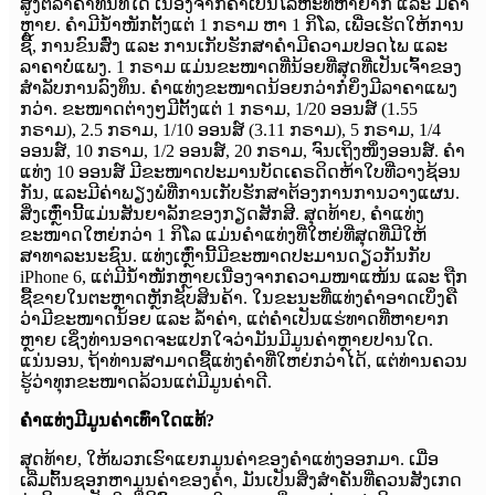
ສູງຕໍ່ລາຄາທັນທີໄດ້ ເນື່ອງຈາກຄຳເປັນໂລຫະທີ່ຫາຍາກ ແລະ ມີຄ່າ
ຫຼາຍ. ຄຳມີນ້ຳໜັກຕັ້ງແຕ່ 1 ກຣາມ ຫາ 1 ກິໂລ, ເພື່ອເຮັດໃຫ້ການ
ຊື້, ການຂົນສົ່ງ ແລະ ການເກັບຮັກສາຄຳມີຄວາມປອດໄພ ແລະ
ລາຄາບໍ່ແພງ. 1 ກຣາມ ແມ່ນຂະໜາດທີ່ນ້ອຍທີ່ສຸດທີ່ເປັນເຈົ້າຂອງ
ສຳລັບການລົງທຶນ. ຄຳແທ່ງຂະໜາດນ້ອຍກວ່າກໍ່ຍິ່ງມີລາຄາແພງ
ກວ່າ. ຂະໜາດຕ່າງໆມີຕັ້ງແຕ່ 1 ກຣາມ, 1/20 ອອນສ໌ (1.55
ກຣາມ), 2.5 ກຣາມ, 1/10 ອອນສ໌ (3.11 ກຣາມ), 5 ກຣາມ, 1/4
ອອນສ໌, 10 ກຣາມ, 1/2 ອອນສ໌, 20 ກຣາມ, ຈົນເຖິງໜຶ່ງອອນສ໌. ຄຳ
ແທ່ງ 10 ອອນສ໌ ມີຂະໜາດປະມານບັດເຄຣດິດຫ້າໃບທີ່ວາງຊ້ອນ
ກັນ, ແລະມີຄ່າພຽງພໍທີ່ການເກັບຮັກສາຕ້ອງການການວາງແຜນ.
ສິ່ງເຫຼົ່ານີ້ແມ່ນສັນຍາລັກຂອງກຽດສັກສີ. ສຸດທ້າຍ, ຄຳແທ່ງ
ຂະໜາດໃຫຍ່ກວ່າ 1 ກິໂລ ແມ່ນຄຳແທ່ງທີ່ໃຫຍ່ທີ່ສຸດທີ່ມີໃຫ້
ສາທາລະນະຊົນ. ແທ່ງເຫຼົ່ານີ້ມີຂະໜາດປະມານດຽວກັນກັບ
iPhone 6, ແຕ່ມີນ້ຳໜັກຫຼາຍເນື່ອງຈາກຄວາມໜາແໜ້ນ ແລະ ຖືກ
ຊື້ຂາຍໃນຕະຫຼາດຫຼັກຊັບສິນຄ້າ. ໃນຂະນະທີ່ແທ່ງຄຳອາດເບິ່ງຄື
ວ່າມີຂະໜາດນ້ອຍ ແລະ ລ້ຳຄ່າ, ແຕ່ຄຳເປັນແຮ່ທາດທີ່ຫາຍາກ
ຫຼາຍ ເຊິ່ງທ່ານອາດຈະແປກໃຈວ່າມັນມີມູນຄ່າຫຼາຍປານໃດ.
ແນ່ນອນ, ຖ້າທ່ານສາມາດຊື້ແທ່ງຄຳທີ່ໃຫຍ່ກວ່າໄດ້, ແຕ່ທ່ານຄວນ
ຮູ້ວ່າທຸກຂະໜາດລ້ວນແຕ່ມີມູນຄ່າດີ.
ຄຳແທ່ງມີມູນຄ່າເທົ່າໃດແທ້?
ສຸດທ້າຍ, ໃຫ້ພວກເຮົາແຍກມູນຄ່າຂອງຄຳແທ່ງອອກມາ. ເມື່ອ
ເລີ່ມຕົ້ນຊອກຫາມູນຄ່າຂອງຄຳ, ມັນເປັນສິ່ງສຳຄັນທີ່ຄວນສັງເກດ