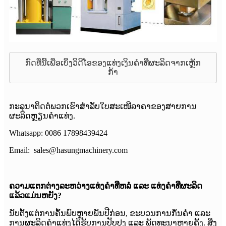
ກົດທີ່ນີ້ເພື່ອເບິ່ງວິດີໂອຂອງແທ່ງເງິນຄຳທີ່ຜະລິດຈາກເຫຼັກ
ກ້າ
ກະລຸນາຕິດຕໍ່ພວກເຮົາສຳລັບໃບສະເໜີລາຄາຂອງສາຍການ
ຜະລິດຫຼຽນຄຳແທ່ງ.
Whatsapp: 0086 17898439424
Email: sales@hasungmachinery.com
ຄວາມແຕກຕ່າງລະຫວ່າງແທ່ງຄຳທີ່ຫລໍ່ ແລະ ແທ່ງຄຳທີ່ຜະລິດ
ແລ້ວແມ່ນຫຍັງ?
ນັບຕັ້ງແຕ່ການຄົ້ນພົບຫຼາຍພັນປີກ່ອນ, ຂະບວນການກັ່ນຄຳ ແລະ
ການຜະລິດຄຳແທ່ງໄດ້ຮັບການປັບປຸງ ແລະ ພັດທະນາຫຼາຍຄັ້ງ. ສິ່ງ