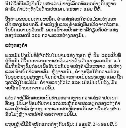
ນີ້ໄດ້ໃຫ້ນັກລົງທຶນໂດຍສະເລ່ຍມີທາງເລືອກທີ່ແຕກຕ່າງກັນຫຼາຍ
ສຳລັບຄຳແທ່ງທັງໃນດ້ານປະເພດ, ຂະໜາດ ແລະ ຍີ່ຫໍ້.
ອີງຕາມຂະບວນການຜະລິດ, ຄຳແທ່ງສ່ວນໃຫຍ່ແມ່ນແບ່ງອອກ
ເປັນສອງປະເພດຄື: ຄຳແທ່ງຫຼໍ່ ແລະ ຄຳແທ່ງທີ່ຜະລິດຈາກໂລຫະ.
ໃນບົດຄວາມບລັອກນີ້, ພວກເຮົາຈະປຶກສາຫາລືກ່ຽວກັບຄຳແທ່ງ
ສອງປະເພດນີ້ ແລະ ຄວາມແຕກຕ່າງຂອງມັນ.
ແທ່ງທອງຄຳ
ພວກມັນຍັງເປັນທີ່ຮູ້ຈັກກັນໃນນາມແທ່ງ 'ຖອກ' ຫຼື 'ປັ້ນ' ແລະເປັນທີ່
ຮູ້ຈັກກັນດີໃນຂະບວນການຜະລິດແບບດັ້ງເດີມຂອງພວກມັນ. ແມ່
ພິມຖືກສ້າງຂຶ້ນກ່ອນເພື່ອຮັບປະກັນວ່າແທ່ງຄຳມີຂະໜາດ, ຮູບຮ່າງ
ແລະ ນ້ຳໜັກທີ່ເໝາະສົມ. ຫຼັງຈາກນັ້ນ, ຄຳຈະຖືກໃຫ້ຄວາມຮ້ອນ
ໃນອຸນຫະພູມສູງຫຼາຍຈົນກວ່າມັນຈະກາຍເປັນຂອງແຫຼວ ແລະ ຖືກ
ຖອກລົງໃນແມ່ພິມ. ຄຳຈະແຂງຕົວໄວ ແລະ ເມື່ອມັນເຢັນລົງ, ມັນ
ຈະຖືກເອົາອອກຈາກແມ່ພິມ.
ແທ່ງຄຳຫຼໍ່ມີລັກສະນະເປັນທຳມະຊາດຫຼາຍກວ່າແທ່ງຄຳປະເພດ
ອື່ນໆ. ມັນມາພ້ອມກັບການແກະສະຫຼັກລາຍລະອຽດຂອງແທ່ງຄຳ
ແລະ ຜູ້ຜະລິດງ່າຍໆ. ການແກະສະຫຼັກຈະເຮັດພາຍໃນສອງສາມ
ຊົ່ວໂມງຫຼັງຈາກເອົາຄຳອອກຈາກແມ່ພິມ.
ແຖບເຫຼົ່ານີ້ມີນໍ້າໜັກແຕກຕ່າງກັນເຊັ່ນ: 1 ອອນສ໌, 2 ½ ອອນສ໌, 5