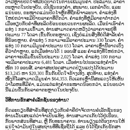
ວ່າມີຫຼາຍປັດໃຈທີ່ມີບົດບາດໃນການເພີ່ມມູນຄ່າ. ປະລິມານ, ລາຄາ
ຕະຫຼາດໃນປະຈຸບັນ, ເປີເຊັນຂອງຄຳ, ສະພາບ, ເລກລຳດັບ, ແລະ
ແນ່ນອນ, ຂະໜາດແມ່ນປັດໄຈຫຼັກທີ່ຖືກພິຈາລະນາ. ຄຳແທ່ງທີ່
ໃຫຍ່ກວ່າຈະມີປ້າຍລາຄາທີ່ດີກວ່າ. ຄຳແທ່ງທີ່ຫຼໍ່ມີລາຄາຕໍ່າກວ່າ
ເມື່ອທຽບກັບຄຳທີ່ຜະລິດຍ້ອນຂະບວນການຜະລິດ. ເມື່ອນຳເອົາຄຳ
ແທ່ງ 1 ກຣາມເຂົ້າມາ, ທ່ານສາມາດຄາດຫວັງວ່າລາຄາຈະຢູ່ທີ່
ປະມານ 77 ໂດລາ (ຂຶ້ນກັບຕະຫຼາດ), ເຊິ່ງບໍ່ແມ່ນສິ່ງທີ່ບໍ່ດີສຳລັບຄຳ
ທີ່ນ້ອຍຫຼາຍ. ຄຳແທ່ງ 5 ກຣາມຈະມີລາຄາປະມານ 330 ໂດລາ. ຄຳ
ແທ່ງ 10 ກຣາມມີມູນຄ່າປະມານ 653 ໂດລາ. ລາຄາເຫຼົ່ານີ້ອາດເບິ່ງ
ຄືວ່າຕໍ່າຫຼາຍ, ແຕ່ເມື່ອທ່ານໄດ້ 1 ອອນສ໌ ແລະ ຄຳແທ່ງທີ່ໃຫຍ່ກວ່າ,
ລາຄາຈະເພີ່ມຂຶ້ນເປັນປະມານ 2,025 ໂດລາ. ຄຳແທ່ງ 100 ກຣາມ
ຈະມີລາຄາປະມານ 6,481 ໂດລາ. ເມື່ອທ່ານໄປຮອດແທ່ງຄຳນ້ຳ
ໜັກ 10 ອອນສ໌, ລາຄາສະປອດສາມາດປ່ຽນແປງໄດ້ປະມານ
$13,245 ຫາ $20,301 ຂຶ້ນກັບປັດໃຈຂ້າງເທິງ. ສຸດທ້າຍ, ແທ່ງຄຳ
ໜຶ່ງກິໂລສາມາດມີມູນຄ່າ $64,353. ຕົວເລກເຫຼົ່ານີ້ສະແດງໃຫ້ເຫັນ
ວ່າໂລຫະທີ່ມີຄ່າ, ແມ່ນແຕ່ແທ່ງຄຳຂະໜາດນ້ອຍກວ່າ, ແນ່ນອນວ່າ
ນີ້ແມ່ນຂຶ້ນກັບລາຄາຕະຫຼາດໃນປະຈຸບັນ.
ວິທີການຮັກສາຄໍເລັກຊັນຂອງທ່ານ?
ກົດລະບຽບທີ່ສຳຄັນທີ່ສຸດກ່ຽວກັບຄຳຄືຢ່າຈັດການຄໍເລັກຊັນຂອງ
ທ່ານເວັ້ນເສຍແຕ່ວ່າຈຳເປັນແທ້ໆ. ທ່ານສາມາດເກັບໄວ້ຢູ່ເຮືອນ,
ກັບພາກສ່ວນທີສາມ, ຫຼື ກັບທະນາຄານ. ທ່ານພຽງແຕ່ຕ້ອງການໃຫ້
ແນ່ໃຈວ່າມັນຢູ່ໃນສະຖານທີ່ທີ່ເຊື່ອຖືໄດ້ ແລະ ບໍ່ໄດ້ຖືກເກັບຮັກສາ