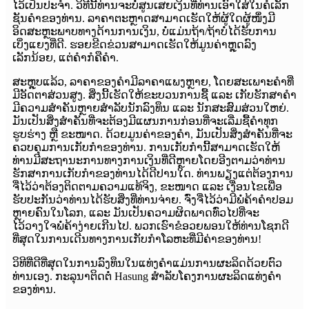
ໄວ້ເປັນປະຈຳ. ວິທີນີ້ທ່ານຈະບໍ່ສູນເສຍເງິນທີ່ທ່ານເອົາໃສ່ໃນຄໍເລັກ
ຊັນຄຳຂອງທ່ານ. ລາຄາຕະຫຼາດສາມາດເຮັດໃຫ້ຜູ້ໃດຜູ້ໜຶ່ງມີ
ອິດສະຫຼະພາບທາງດ້ານການເງິນ, ບໍ່ແມ່ນຖ້າ/ຖ້າບໍ່ໄດ້ຮັບການ
ເບິ່ງແຍງທີ່ດີ. ຮອຍຂີດຂ່ວນສາມາດເຮັດໃຫ້ມູນຄ່າຫຼຸດລົງ
ເລັກນ້ອຍ, ແຕ່ຄຳກໍຄືຄຳ.
ສະຫຼຸບແລ້ວ, ລາຄາຂອງຄຳມີລາຄາແພງຫຼາຍ, ໂດຍສະເພາະຄຳທີ່
ມີອັດຕາສ່ວນສູງ. ສິ່ງນີ້ເຮັດໃຫ້ຂະບວນການຊື້ ແລະ ເກັບຮັກສາຄຳ
ມີຄວາມສຳຄັນຫຼາຍສຳລັບນັກລົງທຶນ ແລະ ນັກສະສົມສ່ວນໃຫຍ່.
ມັນເປັນສິ່ງສຳຄັນທີ່ຈະຕ້ອງມີແຜນການກ່ອນທີ່ຈະເລີ່ມຊື້ຄຳທຸກ
ຮູບຮ່າງ ຫຼື ຂະໜາດ. ດ້ວຍມູນຄ່າຂອງຄຳ, ມັນເປັນສິ່ງສຳຄັນທີ່ຈະ
ຄວບຄຸມການເກັບກຳຂອງທ່ານ. ການເກັບກຳນີ້ສາມາດເຮັດໃຫ້
ທ່ານມີສະຖານະການທາງການເງິນທີ່ດີຫຼາຍໂດຍອີງຕາມວ່າທ່ານ
ຮັກສາການເກັບກຳຂອງທ່ານໄດ້ດີປານໃດ. ທ່ານພຽງແຕ່ຕ້ອງການ
ຈື່ໄວ້ວ່າຕ້ອງຕິດຕາມຄວາມແທ້ຈິງ, ຂະໜາດ ແລະ ເງື່ອນໄຂເພື່ອ
ຮັບປະກັນວ່າທ່ານໄດ້ຮັບສິ່ງທີ່ທ່ານຈ່າຍ. ຈົ່ງຈື່ໄວ້ວ່າມີພໍ່ຄ້າຄຳປອມ
ຫຼາຍຄົນໃນໂລກ, ແລະ ມັນເປັນຄວາມຜິດພາດທົ່ວໄປທີ່ຈະ
ໄວ້ວາງໃຈພໍ່ຄ້າງ່າຍເກີນໄປ. ພວກເຮົາຂໍອວຍພອນໃຫ້ທ່ານໂຊກດີ
ທີ່ສຸດໃນການເດີນທາງການເກັບກຳໂລຫະທີ່ມີຄ່າຂອງທ່ານ!
ວິທີທີ່ດີທີ່ສຸດໃນການລົງທຶນໃນແທ່ງຄຳແມ່ນການຜະລິດດ້ວຍຕົວ
ທ່ານເອງ. ກະລຸນາຕິດຕໍ່ Hasung ສຳລັບໂຄງການຜະລິດແທ່ງຄຳ
ຂອງທ່ານ.