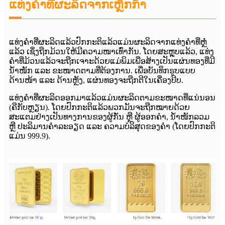
ແທ່ງຄຳທີ່ຜະລິດຈາກເຫຼັກກ້າ
ແທ່ງຄຳທີ່ຜະລິດແລ້ວປົກກະຕິແລ້ວແມ່ນຜະລິດຈາກແທ່ງຄຳທີ່ຫຼໍ່
ແລ້ວ ເຊິ່ງຖືກມ້ວນໃຫ້ມີຄວາມໜາເທົ່າກັນ. ໂດຍສະຫຼຸບແລ້ວ, ແທ່ງ
ຄຳທີ່ມ້ວນແລ້ວຈະຖືກເຈາະດ້ວຍແມ່ພິມເພື່ອສ້າງເປັນແຜ່ນທອງທີ່ມີ
ນ້ຳໜັກ ແລະ ຂະໜາດຕາມທີ່ຕ້ອງການ. ເພື່ອບັນທຶກຮູບແບບ
ດ້ານໜ້າ ແລະ ດ້ານຫຼັງ, ແຜ່ນທອງຈະຖືກຕີໃນເຄື່ອງບີບ.
ແທ່ງຄຳທີ່ຜະລິດອອກມາແລ້ວແມ່ນຜະລິດຕາມຂະໜາດທີ່ແນ່ນອນ
(ຄືກັບຫຼຽນ). ໂດຍປົກກະຕິແລ້ວພວກມັນຈະຖືກໝາຍດ້ວຍ
ສະແຕມຢ່າງເປັນທາງການຂອງຜູ້ກັ່ນ ຫຼື ຜູ້ອອກຄຳ, ນ້ຳໜັກລວມ
ຫຼື ປະລິມານຄຳລະອຽດ ແລະ ຄວາມບໍລິສຸດຂອງຄຳ (ໂດຍປົກກະຕິ
ແມ່ນ 999.9).