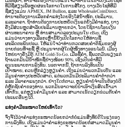
ເມື່ອຊື້ຄຳ, ທ່ານຈະຕ້ອງການໃຫ້ແນ່ໃຈວ່າທ່ານໄດ້ເຂົ້າເບິ່ງເວັບໄຊທ໌
ທີ່ມີຊື່ສຽງເພື່ອຫຼຸດຜ່ອນໂອກາດໃນການສໍ້ໂກງ. ບາງເວັບໄຊທ໌ທີ່ມີ
ຊື່ສຽງແມ່ນ APMEX, JM Bullion, ແລະ WholesaleCoinDirect.
ທ່ານຈະຕ້ອງການເລືອກຄຳແທ່ງໂດຍອີງໃສ່ນ້ຳໜັກ, ປະລິມານ,
ແລະລາຄາ. ຖ້າທ່ານຕ້ອງການປະຫຍັດເງິນແຕ່ຍັງມີຄຳແທ່ງ, ບາງ
ຄັ້ງມີສ່ວນຫຼຸດສຳລັບປະລິມານຫຼາຍກວ່າ, ໂດຍໃຊ້ການໂອນເງິນ
ຜ່ານທະນາຄານ ຫຼື ທ່ານສາມາດລອງປະມູນໃນ eBay, ເຖິງ
ແມ່ນວ່າບາງທາງເລືອກເຫຼົ່ານີ້ຍັງເປີດໂອກາດໃຫ້ທ່ານຊື້
ຜະລິດຕະພັນປອມ. ໃຫ້ແນ່ໃຈວ່າທ່ານກວດສອບຄຳຕິຊົມຂອງຜູ້
ຂາຍກ່ອນທີ່ຈະຊື້ ຫຼື ປະມູນຈາກຜູ້ໃດຜູ້ໜຶ່ງທາງອອນໄລນ໌. ເມືອງ
ໃຫຍ່ບາງຄັ້ງມີຕູ້ ATM Gold-To-Go. ເມື່ອຊື້ຄຳ, ຊື້ພວກມັນພຽງແຕ່
ຖ້າພວກມັນມີນ້ຳໜັກຊື້ຢ່າງໜ້ອຍ 90%, ເຊິ່ງເປັນຄຳທີ່ມີ
ຄຸນນະພາບການລົງທຶນ. ນອກຈາກນີ້, ຖ້າການລົງທຶນເປັນ
ເປົ້າໝາຍ, ຄວນຫຼີກລ່ຽງຫຼຽນຄຳ. ເຖິງແມ່ນວ່າພວກມັນເຢັນ ແລະ
ມີມູນຄ່າທາງປະຫວັດສາດ, ແຕ່ພວກມັນມີປະລິມານຄຳຕ່ຳກວ່າ
ແລະ ມີລາຄາແພງກວ່າ. ຢ່າງໃດກໍຕາມ, ຫຼຽນຄຳບໍ່ຈຳເປັນຕ້ອງບໍ່ດີ
ຕໍ່ຫຼັກຊັບຄຳຂອງທ່ານ. ພວກມັນອາດຈະບໍ່ນຳເອົາເງິນສົດເຂົ້າມາ
ເທົ່າກັນ, ແຕ່ຫຼຽນຄຳມີມູນຄ່າ ແລະ ສາມາດເຮັດວຽກຮ່ວມກັບຄຳ
ປະເພດອື່ນໆໄດ້.
ແທ່ງຄຳມີຂະໜາດໃຫຍ່ເທົ່າໃດ?
ຈົ່ງຈື່ໄວ້ວ່າຄຳແທ່ງຂະໜາດນ້ອຍກວ່າກໍ່ບໍ່ແມ່ນສິ່ງທີ່ບໍ່ດີໃນແງ່ຂອງ
ການລົງທຶນ. ເຖິງແມ່ນວ່າຄຳແທ່ງຂະໜາດນ້ອຍກໍ່ສາມາດມີມູນຄ່າ