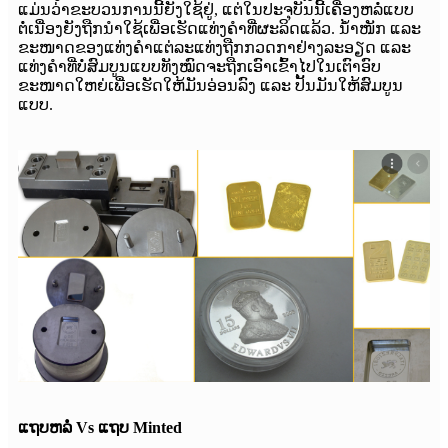
ແມ່ນວ່າຂະບວນການນີ້ຍັງໃຊ້ຢູ່, ແຕ່ໃນປະຈຸບັນນີ້ເຄື່ອງຫລໍ່ແບບ
ຕໍ່ເນື່ອງຍັງຖືກນຳໃຊ້ເພື່ອເຮັດແທ່ງຄຳທີ່ຜະລິດແລ້ວ. ນ້ຳໜັກ ແລະ
ຂະໜາດຂອງແທ່ງຄຳແຕ່ລະແທ່ງຖືກກວດກາຢ່າງລະອຽດ ແລະ
ແທ່ງຄຳທີ່ບໍ່ສົມບູນແບບທັງໝົດຈະຖືກເອົາເຂົ້າໄປໃນເຕົາອົບ
ຂະໜາດໃຫຍ່ເພື່ອເຮັດໃຫ້ມັນອ່ອນລົງ ແລະ ປັ້ນມັນໃຫ້ສົມບູນ
ແບບ.
ແຖບຫລໍ່ Vs ແຖບ Minted