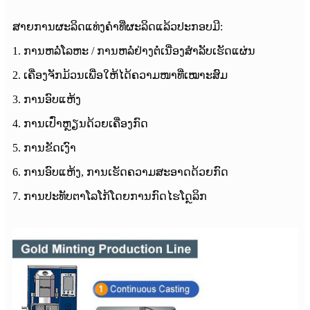
ສາຍການຜະລິດແທ່ງຄຳທີ່ຜະລິດແລ້ວປະກອບມີ:
1. ການຫລໍ່ໂລຫະ / ການຫລໍ່ຢ່າງຕໍ່ເນື່ອງສຳລັບເຮັດແຜ່ນ
2. ເຄື່ອງຈັກມ້ວນເພື່ອໃຫ້ໄດ້ຄວາມໜາທີ່ເໝາະສົມ
3. ການອົບແຫ້ງ
4. ການເປົ່າຫຼຽນດ້ວຍເຄື່ອງກົດ
5. ການຂັດເງົາ
6. ການອົບແຫ້ງ, ການເຮັດຄວາມສະອາດດ້ວຍກົດ
7. ການປະທັບຕາໂລໂກ້ໂດຍການກົດໄຮໂດຼລິກ