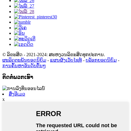
© ລິຂະສິດ - 2021-2024: ສະຫງວນລິຂະສິດທຸກປະການ.
ຜະລິດຕະພັນຍອດນິຍົມ
-
ແຜນຜັງເວັບໄຊທ໌
-
ບລັອກຍອດນິຍົມ
-
ການຄົ້ນຫາອັນດັບຕົ້ນໆ
ຕິດຕໍ່ພວກເຮົາ
ສົ່ງອີເມວ
x