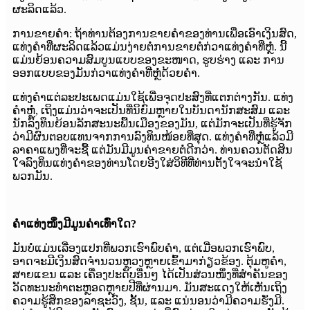
ຜະລິດແລ້ວ.
ການຂາຍຄຳ: ຖ້າທ່ານຕ້ອງການຂາຍຄຳຂອງທ່ານເພື່ອເອົາເງິນສົດ,
ແທ່ງຄຳທີ່ຜະລິດແລ້ວແມ່ນງ່າຍຕໍ່ການຂາຍຕໍ່ກ່ວາແທ່ງຄຳທີ່ຫຼໍ່. ນີ້
ແມ່ນຍ້ອນຄວາມສົມບູນແບບຂອງຂະໜາດ, ຮູບຮ່າງ ແລະ ການ
ອອກແບບຂອງມັນກ່ວາແທ່ງຄຳທີ່ຫຼໍ່ດ້ວຍຄຳ.
ແທ່ງຄຳແຕ່ລະປະເພດແມ່ນໃຊ້ເພື່ອຈຸດປະສົງທີ່ແຕກຕ່າງກັນ. ແທ່ງ
ຄຳຫຼໍ່, ເຖິງແມ່ນວ່າຈະເປັນທີ່ນິຍົມຫຼາຍໃນບັນດານັກສະສົມ ແລະ
ນັກລົງທຶນຍ້ອນລັກສະນະພື້ນເມືອງຂອງມັນ, ແຕ່ມັກຈະເປັນທີ່ຮູ້ຈັກ
ວ່າມີຜົນຕອບແທນຈາກການລົງທຶນໜ້ອຍທີ່ສຸດ. ແທ່ງຄຳທີ່ຫຼໍ່ແລ້ວມີ
ລາຄາແພງທີ່ຈະຊື້ ແຕ່ມັນມີມູນຄ່າຂາຍຕໍ່ດີກວ່າ. ທ່ານຄວນຕັດສິນ
ໃຈລົງທຶນແທ່ງຄຳຂອງທ່ານໂດຍອີງໃສ່ວິທີທີ່ທ່ານຕັ້ງໃຈຈະນຳໃຊ້
ພວກມັນ.
ຄຳແທ່ງໜຶ່ງມີມູນຄ່າເທົ່າໃດ?
ມັນບໍ່ແມ່ນເລື່ອງແປກທີ່ພວກເຮົາພົບຄຳ, ແຕ່ເມື່ອພວກເຮົາພົບ,
ອາດຈະມີເງິນສົດຈຳນວນຫຼວງຫຼາຍເຂົ້າມາກ່ຽວຂ້ອງ. ຕຸ້ມຫູຄຳ,
ສາຍແຂນ ແລະ ເຄື່ອງປະດັບອື່ນໆ ໄດ້ເປັນສ່ວນໜຶ່ງທີ່ສຳຄັນຂອງ
ວັດທະນະທຳຕະຫຼອດຫຼາຍປີທີ່ຜ່ານມາ. ມັນສະແດງໃຫ້ເຫັນເຖິງ
ຄວາມຮູ້ສຶກຂອງລາຊະວົງ, ຊັ້ນ, ແລະ ແນ່ນອນວ່າມີຄວາມຮັ່ງມີ.