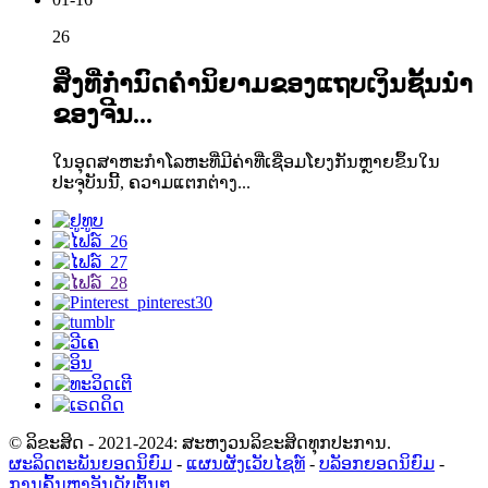
26
ສິ່ງທີ່ກຳນົດຄຳນິຍາມຂອງແຖບເງິນຊັ້ນນຳ
ຂອງຈີນ...
ໃນອຸດສາຫະກຳໂລຫະທີ່ມີຄ່າທີ່ເຊື່ອມໂຍງກັນຫຼາຍຂຶ້ນໃນ
ປະຈຸບັນນີ້, ຄວາມແຕກຕ່າງ...
© ລິຂະສິດ - 2021-2024: ສະຫງວນລິຂະສິດທຸກປະການ.
ຜະລິດຕະພັນຍອດນິຍົມ
-
ແຜນຜັງເວັບໄຊທ໌
-
ບລັອກຍອດນິຍົມ
-
ການຄົ້ນຫາອັນດັບຕົ້ນໆ