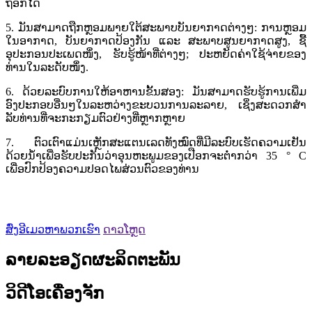
ຖອກໄດ້
5. ມັນສາມາດຖືກຫຼອມພາຍໃຕ້ສະພາບບັນຍາກາດຕ່າງໆ: ການຫຼອມ
ໃນອາກາດ, ບັນຍາກາດປ້ອງກັນ ແລະ ສະພາບສູນຍາກາດສູງ, ຊື້
ອຸປະກອນປະເພດໜຶ່ງ, ຮັບຮູ້ໜ້າທີ່ຕ່າງໆ; ປະຫຍັດຄ່າໃຊ້ຈ່າຍຂອງ
ທ່ານໃນລະດັບໜຶ່ງ.
6. ດ້ວຍລະບົບການໃຫ້ອາຫານຂັ້ນສອງ: ມັນສາມາດຮັບຮູ້ການເພີ່ມ
ອົງປະກອບອື່ນໆໃນລະຫວ່າງຂະບວນການລະລາຍ, ເຊິ່ງສະດວກສໍາ
ລັບທ່ານທີ່ຈະກະກຽມຕົວຢ່າງທີ່ຫຼາກຫຼາຍ
7. ຕົວເຕົາແມ່ນເຫຼັກສະແຕນເລດທັງໝົດທີ່ມີລະບົບເຮັດຄວາມເຢັນ
ດ້ວຍນ້ຳເພື່ອຮັບປະກັນວ່າອຸນຫະພູມຂອງເປືອກຈະຕໍ່າກວ່າ 35 ° C
ເພື່ອປົກປ້ອງຄວາມປອດໄພສ່ວນຕົວຂອງທ່ານ
ສົ່ງອີເມວຫາພວກເຮົາ
ດາວໂຫຼດ
ລາຍລະອຽດຜະລິດຕະພັນ
ວິດີໂອເຄື່ອງຈັກ