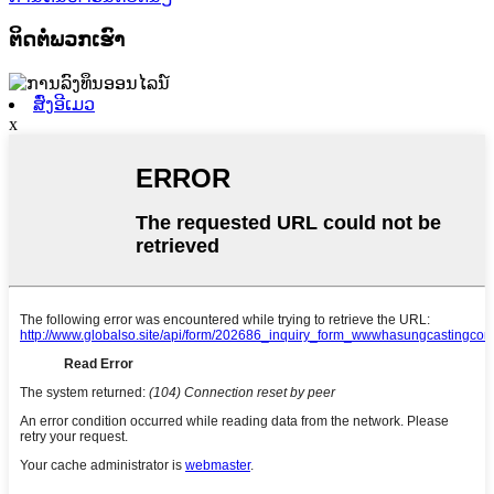
ຕິດຕໍ່ພວກເຮົາ
ສົ່ງອີເມວ
x