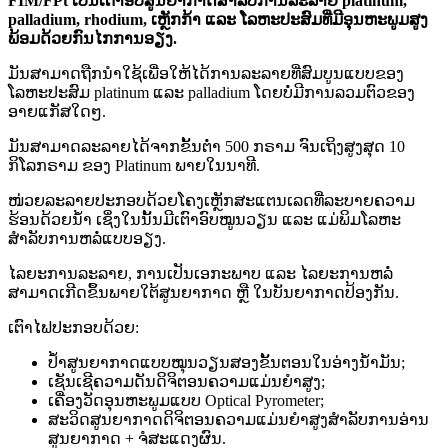
FIM/FPt ເປັນເຕົາອົບສູນຍາກາດສຳລັບການລະລາຍ platinum,
palladium, rhodium, ເຫຼັກກ້າ ແລະ ໂລຫະປະສົມທີ່ມີອຸນຫະພູມສູງ
ພ້ອມດ້ວຍກົນໄກການອຽງ.
ມັນສາມາດຖືກນໍາໃຊ້ເພື່ອໃຫ້ໄດ້ການລະລາຍທີ່ສົມບູນແບບຂອງ
ໂລຫະປະສົມ platinum ແລະ palladium ໂດຍບໍ່ມີການລວມຕົວຂອງ
ອາຍແກັສໃດໆ.
ມັນສາມາດລະລາຍໄດ້ຈາກຂັ້ນຕ່ຳ 500 ກຣາມ ຈົນເຖິງສູງສຸດ 10
ກິໂລກຣາມ ຂອງ Platinum ພາຍໃນນາທີ.
ໜ່ວຍລະລາຍປະກອບດ້ວຍໂຄງເຫຼັກສະແຕນເລດທີ່ລະບາຍຄວາມ
ຮ້ອນດ້ວຍນ້ຳ ເຊິ່ງໃນນັ້ນມີເຕົາອົບໝູນວຽນ ແລະ ແມ່ພິມໂລຫະ
ສຳລັບການຫລໍ່ແບບອຽງ.
ໄລຍະການລະລາຍ, ການເປັນເອກະພາບ ແລະ ໄລຍະການຫລໍ່
ສາມາດເກີດຂຶ້ນພາຍໃຕ້ສູນຍາກາດ ຫຼື ໃນບັນຍາກາດປ້ອງກັນ.
ເຕົາໄຟປະກອບດ້ວຍ:
ປໍ້າສູນຍາກາດແບບໝຸນວຽນສອງຂັ້ນຕອນໃນອ່າງນ້ຳມັນ;
ເຊັນເຊີຄວາມດັນດິຈິຕອນຄວາມແມ່ນຍໍາສູງ;
ເຄື່ອງວັດອຸນຫະພູມແບບ Optical Pyrometer;
ສະວິດສູນຍາກາດດິຈິຕອນຄວາມແມ່ນຍໍາສູງສໍາລັບການອ່ານ
ສູນຍາກາດ + ຈໍສະແດງຜົນ.