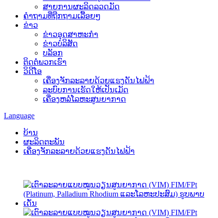
ສາຍການຜະລິດລວດມັດ
ຄຳຖາມທີ່ຖືກຖາມເລື້ອຍໆ
ຂ່າວ
ຂ່າວອຸດສາຫະກຳ
ຂ່າວບໍລິສັດ
ບລັອກ
ຕິດຕໍ່ພວກເຮົາ
ວິດີໂອ
ເຄື່ອງຈັກລະລາຍດ້ວຍແຮງດັນໄຟຟ້າ
ລະບົບການເຮັດໃຫ້ເປັນເມັດ
ເຄື່ອງຫລໍ່ໂລຫະສູນຍາກາດ
Language
ບ້ານ
ຜະລິດຕະພັນ
ເຄື່ອງຈັກລະລາຍດ້ວຍແຮງດັນໄຟຟ້າ