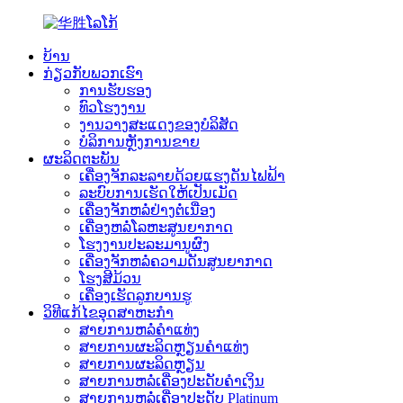
ບ້ານ
ກ່ຽວກັບພວກເຮົາ
ການຮັບຮອງ
ທົວໂຮງງານ
ງານວາງສະແດງຂອງບໍລິສັດ
ບໍລິການຫຼັງການຂາຍ
ຜະລິດຕະພັນ
ເຄື່ອງຈັກລະລາຍດ້ວຍແຮງດັນໄຟຟ້າ
ລະບົບການເຮັດໃຫ້ເປັນເມັດ
ເຄື່ອງຈັກຫລໍ່ຢ່າງຕໍ່ເນື່ອງ
ເຄື່ອງຫລໍ່ໂລຫະສູນຍາກາດ
ໂຮງງານປະລະມານູຜົງ
ເຄື່ອງຈັກຫລໍ່ຄວາມດັນສູນຍາກາດ
ໂຮງສີມ້ວນ
ເຄື່ອງເຮັດລູກບານຮູ
ວິທີແກ້ໄຂອຸດສາຫະກໍາ
ສາຍການຫລໍ່ຄຳແທ່ງ
ສາຍການຜະລິດຫຼຽນຄຳແທ່ງ
ສາຍການຜະລິດຫຼຽນ
ສາຍການຫລໍ່ເຄື່ອງປະດັບຄຳເງິນ
ສາຍການຫລໍ່ເຄື່ອງປະດັບ Platinum