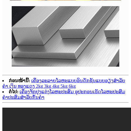
ກ່ອນໜ້ານີ້:
ເຄື່ອງລະລາຍໂລຫະແບບອິນດັກຊັນແບບອຽງສຳລັບ
ຄຳ ເງິນ ທອງແດງ 2kg 3kg 4kg 5kg 6kg
ຕໍ່ໄປ:
ເຄື່ອງຈັກປຸງແຕ່ງໂລຫະປະສົມ ອຸປະກອນເຮັດໂລຫະປະສົມ
ຄຳປະສົມສຳລັບກັ່ນຄຳ