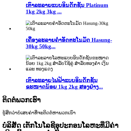
ເຕົາລະລາຍແບບອິນດັກຊັນ Platinum
1kg 2kg 3kg ...
ເຄື່ອງລະລາຍຄຳອັດຕະໂນມັດ Hasung-
30kg 50kg...
ເຕົາລະລາຍໄຟຟ້າແບບອິນດັກຊັນ
ຂະໜາດນ້ອຍ 1kg 2kg ສອງຢ່າງ...
ຕິດຕໍ່ພວກເຮົາ
ຮູ້ສຶກວ່າບໍ່ເສຍຄ່າທີ່ຈະຕິດຕໍ່ຫາພວກເຮົາ
ບໍລິສັດ ເຕັກໂນໂລຊີອຸປະກອນໂລຫະທີ່ມີຄ່າ