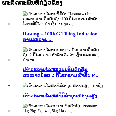
ຜະລິດຕະພັນທີ່ກ່ຽວຂ້ອງ
Hasung – 100KG Tilting Induction
ການລະລາຍ ...
ເຕົາລະລາຍໂລຫະແບບອິນດັກຊັນ
ຂະໜາດນ້ອຍ 2 ກິໂລກຣາມ ສຳລັບ P...
ເຕົາລະລາຍໂລຫະທີ່ມີຄ່າອຸນຫະພູມສູງ