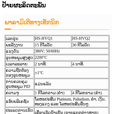
ປ້າຍຜະລິດຕະພັນ
ພາລາມິເຕີທາງເທັກນິກ
HS-HVQ1
HS-HVQ2
ເລກຮຸ່ນ
ພະລັງງານ
15 ກິໂລວັດ
30 ກິໂລວັດ
380V; 50/60Hz
ແຮງດັນ
2200°C
ອຸນຫະພູມສູງສຸດ
ເວລາລະລາຍ
2 ນາທີ.
4 ນາທີ.
ຄວາມຖືກຕ້ອງ
±1°C
ຂອງອຸນຫະພູມ
ການຄວບຄຸມ
ແມ່ນແລ້ວ
ອຸນຫະພູມ PID
ຄວາມຈຸ
1 ກິໂລກຣາມ (ຄຳ)
4 ກິໂລກຣາມ (ຄຳ)
ໂລຫະປະສົມ Platinum, Palladium, ຄຳ, ເງິນ,
ແອັບພລິເຄຊັນ
ທອງແດງ ແລະ ໂລຫະປະສົມອື່ນໆ
ປະເພດການເຮັດ
ເຄື່ອງເຮັດນ້ຳເຢັນ (ຂາຍແຍກຕ່າງຫາກ)