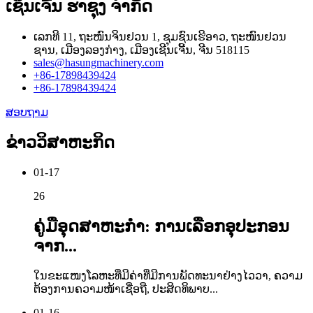
ເຊິນເຈີ້ນ ຮາຊຸງ ຈຳກັດ
ເລກທີ 11, ຖະໜົນຈິນຢວນ 1, ຊຸມຊົນເຮີອາວ, ຖະໜົນຢວນ
ຊານ, ເມືອງລອງກ່າງ, ເມືອງເຊີນເຈີ້ນ, ຈີນ 518115
sales@hasungmachinery.com
+86-17898439424
+86-17898439424
ສອບຖາມ
ຂ່າວວິສາຫະກິດ
01-17
26
ຄູ່ມືອຸດສາຫະກຳ: ການເລືອກອຸປະກອນ
ຈາກ...
ໃນຂະແໜງໂລຫະທີ່ມີຄ່າທີ່ມີການພັດທະນາຢ່າງໄວວາ, ຄວາມ
ຕ້ອງການຄວາມໜ້າເຊື່ອຖື, ປະສິດທິພາບ...
01-16