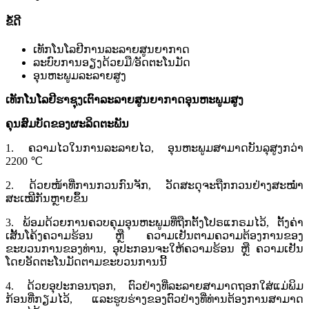
ຂໍ້ດີ
ເທັກໂນໂລຢີການລະລາຍສູນຍາກາດ
ລະບົບການອຽງດ້ວຍມື/ອັດຕະໂນມັດ
ອຸນຫະພູມລະລາຍສູງ
ເທັກໂນໂລຢີຮາຊຸງ
ເຕົາລະລາຍສູນຍາກາດອຸນຫະພູມສູງ
ຄຸນສົມບັດຂອງຜະລິດຕະພັນ
1. ຄວາມໄວໃນການລະລາຍໄວ, ອຸນຫະພູມສາມາດບັນລຸສູງກວ່າ
2200 ℃
2. ດ້ວຍໜ້າທີ່ການກວນກົນຈັກ, ວັດສະດຸຈະຖືກກວນຢ່າງສະໝໍ່າ
ສະເໝີກັນຫຼາຍຂຶ້ນ
3. ພ້ອມດ້ວຍການຄວບຄຸມອຸນຫະພູມທີ່ຖືກຕັ້ງໂປຣແກຣມໄວ້, ຕັ້ງຄ່າ
ເສັ້ນໂຄ້ງຄວາມຮ້ອນ ຫຼື ຄວາມເຢັນຕາມຄວາມຕ້ອງການຂອງ
ຂະບວນການຂອງທ່ານ, ອຸປະກອນຈະໃຫ້ຄວາມຮ້ອນ ຫຼື ຄວາມເຢັນ
ໂດຍອັດຕະໂນມັດຕາມຂະບວນການນີ້
4. ດ້ວຍອຸປະກອນຖອກ, ຕົວຢ່າງທີ່ລະລາຍສາມາດຖອກໃສ່ແມ່ພິມ
ກ້ອນທີ່ກຽມໄວ້, ແລະຮູບຮ່າງຂອງຕົວຢ່າງທີ່ທ່ານຕ້ອງການສາມາດ