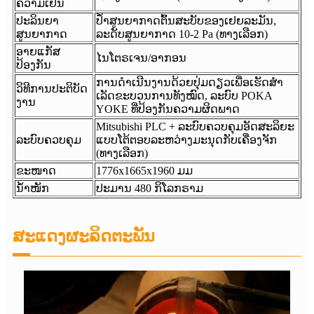
ຄວາມເຢັນ
ປະລິນຍາ
ປ້ຳສູນຍາກາດຕົ້ນສະບັບຂອງເຢຍລະມັນ,
ສູນຍາກາດ
ລະດັບສູນຍາກາດ 10-2 Pa (ທາງເລືອກ)
ອາຍແກັສ
ໄນໂຕຣເຈນ/ອາກອນ
ປ້ອງກັນ
ການດໍາເນີນງານດ້ວຍປຸ່ມດຽວເພື່ອເຮັດສໍາ
ວິທີການປະຕິບັດ
ເລັດຂະບວນການທັງໝົດ, ລະບົບ POKA
ງານ
YOKE ທີ່ປ້ອງກັນຄວາມຜິດພາດ
Mitsubishi PLC + ລະບົບຄວບຄຸມອັດສະລິຍະ
ລະບົບຄວບຄຸມ
ແບບໂຕ້ຕອບລະຫວ່າງມະນຸດກັບເຄື່ອງຈັກ
(ທາງເລືອກ)
ຂະໜາດ
1776x1665x1960 ມມ
ນ້ຳໜັກ
ປະມານ 480 ກິໂລກຣາມ
ສະແດງຜະລິດຕະພັນ