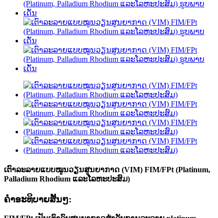
ເຕົາລະລາຍແບບໝູນວຽນສູນຍາກາດ (VIM) FIM/FPt (Platinum,
Palladium Rhodium ແລະໂລຫະປະສົມ)
ຄໍາອະທິບາຍສັ້ນໆ: